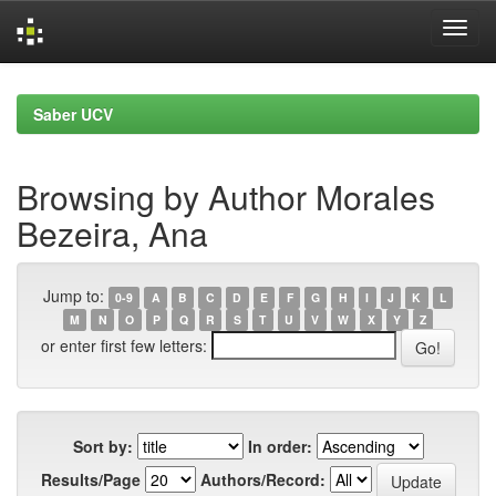
Skip
navigation
Saber UCV
Browsing by Author Morales
Bezeira, Ana
Jump to:
0-9
A
B
C
D
E
F
G
H
I
J
K
L
M
N
O
P
Q
R
S
T
U
V
W
X
Y
Z
or enter first few letters:
Sort by:
In order:
Results/Page
Authors/Record: