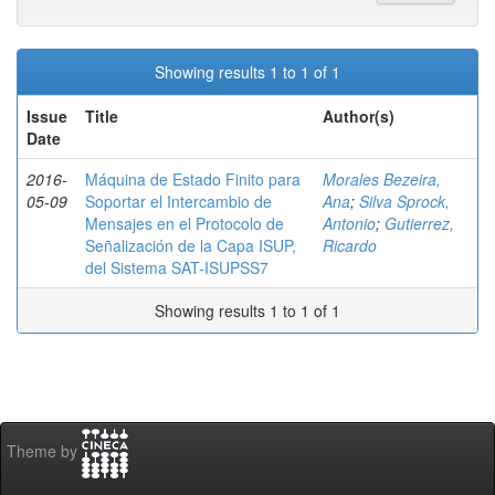
Showing results 1 to 1 of 1
Issue
Title
Author(s)
Date
2016-
Máquina de Estado Finito para
Morales Bezeira,
05-09
Soportar el Intercambio de
Ana
;
Silva Sprock,
Mensajes en el Protocolo de
Antonio
;
Gutierrez,
Señalización de la Capa ISUP,
Ricardo
del Sistema SAT-ISUPSS7
Showing results 1 to 1 of 1
Theme by