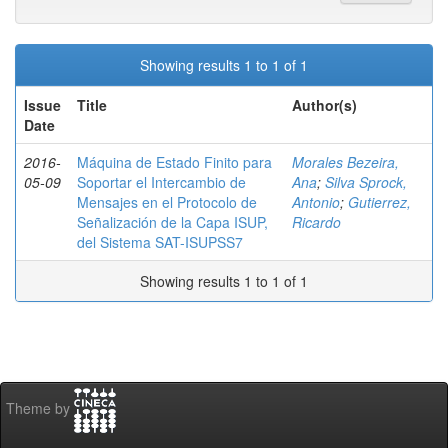
Showing results 1 to 1 of 1
Issue
Title
Author(s)
Date
2016-
Máquina de Estado Finito para
Morales Bezeira,
05-09
Soportar el Intercambio de
Ana
;
Silva Sprock,
Mensajes en el Protocolo de
Antonio
;
Gutierrez,
Señalización de la Capa ISUP,
Ricardo
del Sistema SAT-ISUPSS7
Showing results 1 to 1 of 1
Theme by