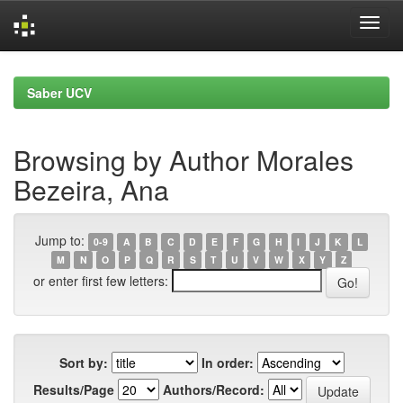
Skip
navigation
Saber UCV
Browsing by Author Morales
Bezeira, Ana
Jump to:
0-9
A
B
C
D
E
F
G
H
I
J
K
L
M
N
O
P
Q
R
S
T
U
V
W
X
Y
Z
or enter first few letters:
Sort by:
In order:
Results/Page
Authors/Record: