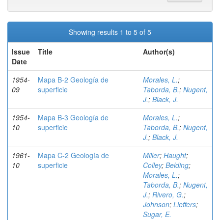
Showing results 1 to 5 of 5
Issue
Title
Author(s)
Date
1954-
Mapa B-2 Geología de
Morales, L.
;
09
superficie
Taborda, B.
;
Nugent,
J.
;
Black, J.
1954-
Mapa B-3 Geología de
Morales, L.
;
10
superficie
Taborda, B.
;
Nugent,
J.
;
Black, J.
1961-
Mapa C-2 Geología de
Miller
;
Haught
;
10
superficie
Colley
;
Belding
;
Morales, L.
;
Taborda, B.
;
Nugent,
J.
;
Rivero, G.
;
Johnson
;
Lieffers
;
Sugar, E.