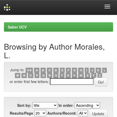
Skip
navigation
Saber UCV
Browsing by Author Morales,
L.
Jump to:
0-9
A
B
C
D
E
F
G
H
I
J
K
L
M
N
O
P
Q
R
S
T
U
V
W
X
Y
Z
or enter first few letters:
Sort by:
In order:
Results/Page
Authors/Record: