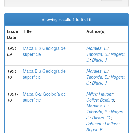
Showing results 1 to 5 of 5
Issue
Title
Author(s)
Date
1954-
Mapa B-2 Geología de
Morales, L.
;
09
superficie
Taborda, B.
;
Nugent,
J.
;
Black, J.
1954-
Mapa B-3 Geología de
Morales, L.
;
10
superficie
Taborda, B.
;
Nugent,
J.
;
Black, J.
1961-
Mapa C-2 Geología de
Miller
;
Haught
;
10
superficie
Colley
;
Belding
;
Morales, L.
;
Taborda, B.
;
Nugent,
J.
;
Rivero, G.
;
Johnson
;
Lieffers
;
Sugar, E.