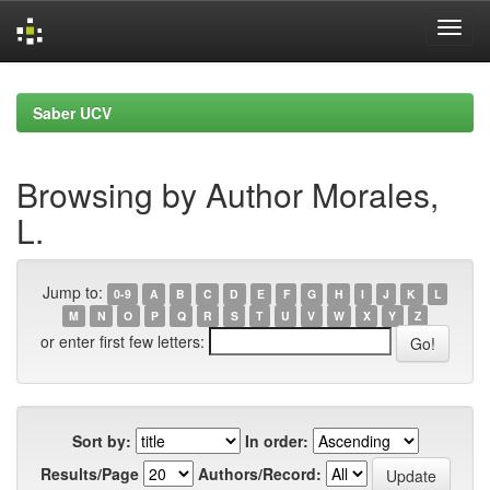
Skip
navigation
Saber UCV
Browsing by Author Morales,
L.
Jump to:
0-9
A
B
C
D
E
F
G
H
I
J
K
L
M
N
O
P
Q
R
S
T
U
V
W
X
Y
Z
or enter first few letters:
Sort by:
In order:
Results/Page
Authors/Record: