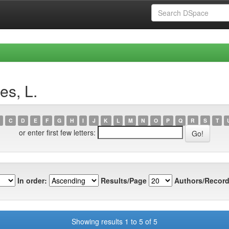
es, L.
C
D
E
F
G
H
I
J
K
L
M
N
O
P
Q
R
S
T
or enter first few letters:
In order:
Results/Page
Authors/Record
Showing results 1 to 5 of 5