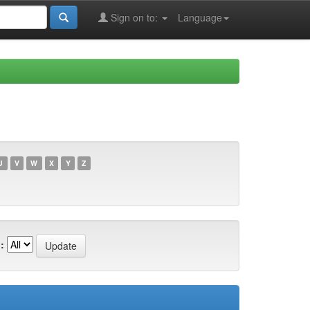
Sign on to:
Language
U
V
W
X
Y
Z
: