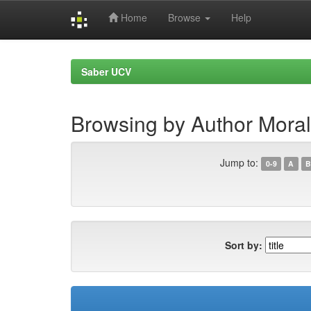
Home
Browse
Help
Skip
navigation
Saber UCV
Browsing by Author Moral
Jump to:
0-9
A
B
Sort by: