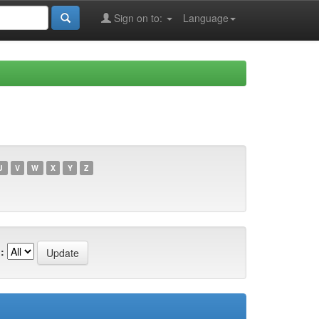
Sign on to:
Language
U
V
W
X
Y
Z
: