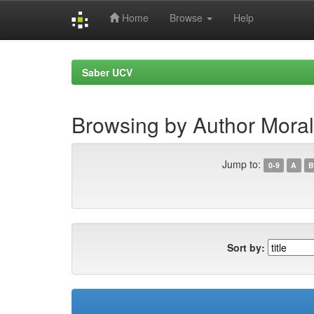
Home
Browse
Help
Skip
navigation
Saber UCV
Browsing by Author Moral
Jump to:
0-9
A
B
Sort by: