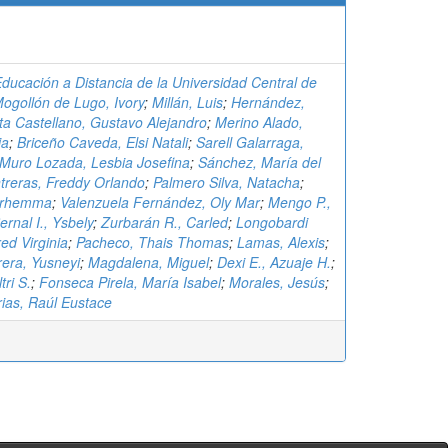
ducación a Distancia de la Universidad Central de
ogollón de Lugo, Ivory
;
Millán, Luis
;
Hernández,
a Castellano, Gustavo Alejandro
;
Merino Alado,
ia
;
Briceño Caveda, Elsi Natali
;
Sarell Galarraga,
Muro Lozada, Lesbia Josefina
;
Sánchez, María del
treras, Freddy Orlando
;
Palmero Silva, Natacha
;
orhemma
;
Valenzuela Fernández, Oly Mar
;
Mengo P.,
ernal I., Ysbely
;
Zurbarán R., Carled
;
Longobardi
ed Virginia
;
Pacheco, Thais Thomas
;
Lamas, Alexis
;
rera, Yusneyi
;
Magdalena, Miguel
;
Dexi E., Azuaje H.
;
tri S.
;
Fonseca Pirela, María Isabel
;
Morales, Jesús
;
ias, Raúl Eustace