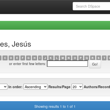
es, Jesús
C
D
E
F
G
H
I
J
K
L
M
N
O
P
Q
R
S
T
or enter first few letters:
In order:
Results/Page
Authors/Record
Showing results 1 to 1 of 1