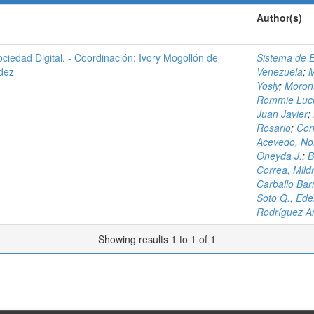
Author(s)
ociedad Digital. - Coordinación: Ivory Mogollón de
Sistema de E
ndez
Venezuela
;
M
Yosly
;
Moront
Rommie Luc
Juan Javier
;
Rosario
;
Con
Acevedo, N
Oneyda J.
;
B
Correa, Mildr
Carballo Bar
Soto Q., Edel
Rodríguez Ar
Showing results 1 to 1 of 1