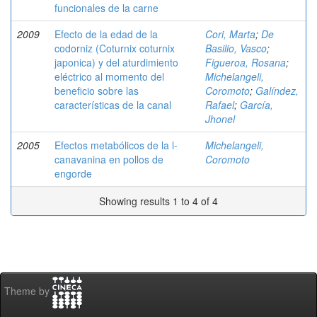
funcionales de la carne
2009
Efecto de la edad de la
Cori, Marta
;
De
codorniz (Coturnix coturnix
Basilio, Vasco
;
japonica) y del aturdimiento
Figueroa, Rosana
;
eléctrico al momento del
Michelangeli,
beneficio sobre las
Coromoto
;
Galíndez,
características de la canal
Rafael
;
García,
Jhonel
2005
Efectos metabólicos de la l-
Michelangeli,
canavanina en pollos de
Coromoto
engorde
Showing results 1 to 4 of 4
Theme by