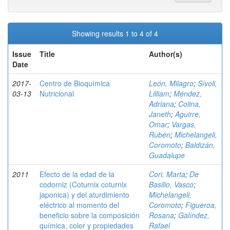
Showing results 1 to 4 of 4
Issue
Title
Author(s)
Date
2017-
Centro de Bioquímica
León, Milagro
;
Sívoli,
03-13
Nutricional
Lilliam
;
Méndez,
Adriana
;
Colina,
Janeth
;
Aguirre,
Omar
;
Vargas,
Rubén
;
Michelangeli,
Coromoto
;
Baldizán,
Guadalupe
2011
Efecto de la edad de la
Cori, Marta
;
De
codorniz (Coturnix coturnix
Basilio, Vasco
;
japonica) y del aturdimiento
Michelangeli,
eléctrico al momento del
Coromoto
;
Figueroa,
beneficio sobre la composición
Rosana
;
Galíndez,
química, color y propiedades
Rafael