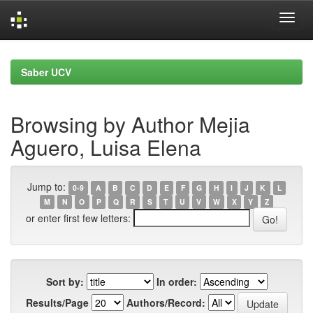
Skip
navigation
Saber UCV
Browsing by Author Mejia
Aguero, Luisa Elena
Jump to:
0-9
A
B
C
D
E
F
G
H
I
J
K
L
M
N
O
P
Q
R
S
T
U
V
W
X
Y
Z
or enter first few letters:
Sort by:
In order:
Results/Page
Authors/Record: