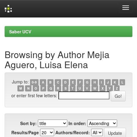
Skip
navigation
Saber UCV
Browsing by Author Mejia
Aguero, Luisa Elena
Jump to:
0-9
A
B
C
D
E
F
G
H
I
J
K
L
M
N
O
P
Q
R
S
T
U
V
W
X
Y
Z
or enter first few letters:
Sort by:
In order:
Results/Page
Authors/Record: