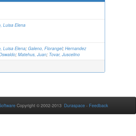
, Luisa Elena
, Luisa Elena
;
Galeno, Florangel
;
Hernandez
Oswaldo
;
Matehus, Juan
;
Tovar, Juscelino
oftware
Copyright © 2002-2013
Duraspace
-
Feedback