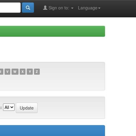
Sign on to:
Language
U
V
W
X
Y
Z
: