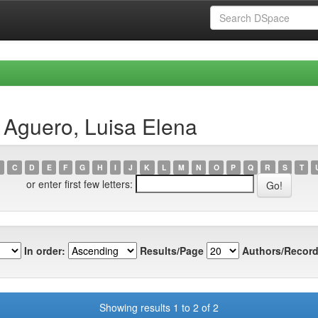
 Aguero, Luisa Elena
C
D
E
F
G
H
I
J
K
L
M
N
O
P
Q
R
S
T
or enter first few letters:
In order:
Results/Page
Authors/Record
Showing results 1 to 2 of 2