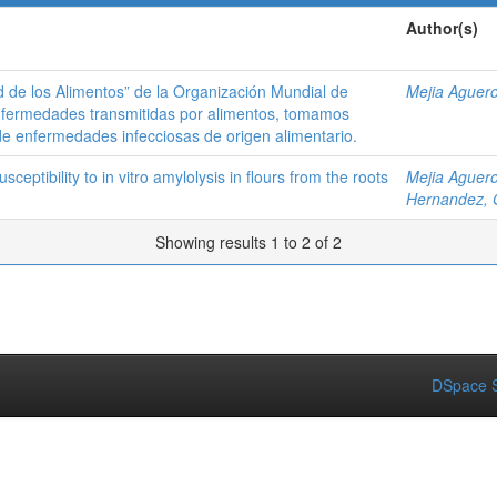
Author(s)
d de los Alimentos” de la Organización Mundial de
Mejia Aguero
nfermedades transmitidas por alimentos, tomamos
 de enfermedades infecciosas de origen alimentario.
eptibility to in vitro amylolysis in flours from the roots
Mejia Aguero
Hernandez, 
Showing results 1 to 2 of 2
DSpace S