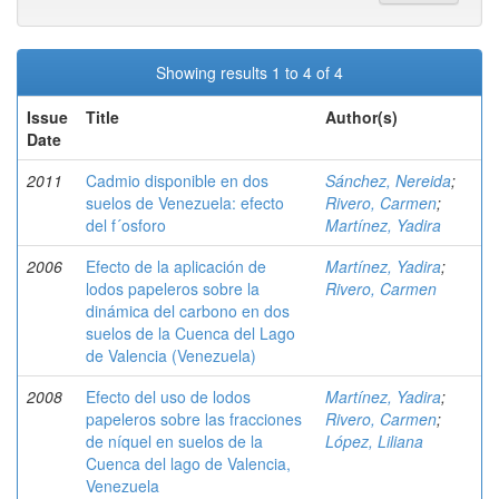
Showing results 1 to 4 of 4
Issue
Title
Author(s)
Date
2011
Cadmio disponible en dos
Sánchez, Nereida
;
suelos de Venezuela: efecto
Rivero, Carmen
;
del f´osforo
Martínez, Yadira
2006
Efecto de la aplicación de
Martínez, Yadira
;
lodos papeleros sobre la
Rivero, Carmen
dinámica del carbono en dos
suelos de la Cuenca del Lago
de Valencia (Venezuela)
2008
Efecto del uso de lodos
Martínez, Yadira
;
papeleros sobre las fracciones
Rivero, Carmen
;
de níquel en suelos de la
López, Liliana
Cuenca del lago de Valencia,
Venezuela