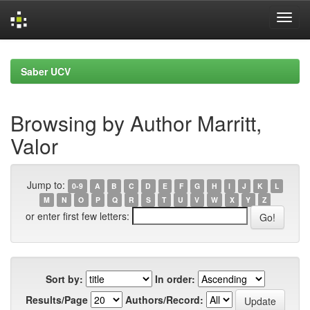
Skip
navigation
Saber UCV
Browsing by Author Marritt,
Valor
Jump to:
0-9
A
B
C
D
E
F
G
H
I
J
K
L
M
N
O
P
Q
R
S
T
U
V
W
X
Y
Z
or enter first few letters:
Sort by:
In order:
Results/Page
Authors/Record: