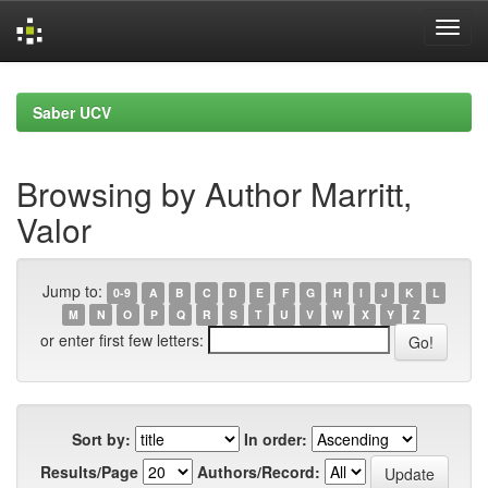
Skip
navigation
Saber UCV
Browsing by Author Marritt,
Valor
Jump to:
0-9
A
B
C
D
E
F
G
H
I
J
K
L
M
N
O
P
Q
R
S
T
U
V
W
X
Y
Z
or enter first few letters:
Sort by:
In order:
Results/Page
Authors/Record: