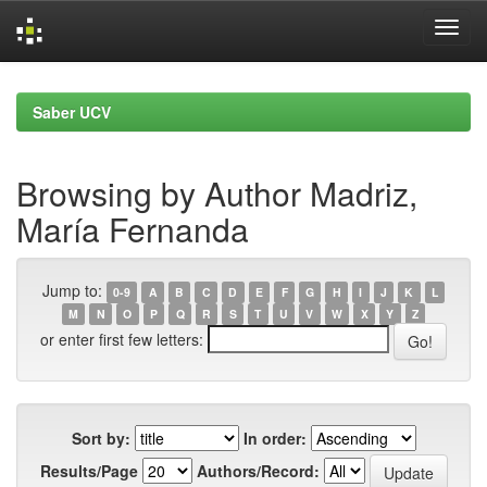
Skip
navigation
Saber UCV
Browsing by Author Madriz,
María Fernanda
Jump to:
0-9
A
B
C
D
E
F
G
H
I
J
K
L
M
N
O
P
Q
R
S
T
U
V
W
X
Y
Z
or enter first few letters:
Sort by:
In order:
Results/Page
Authors/Record: