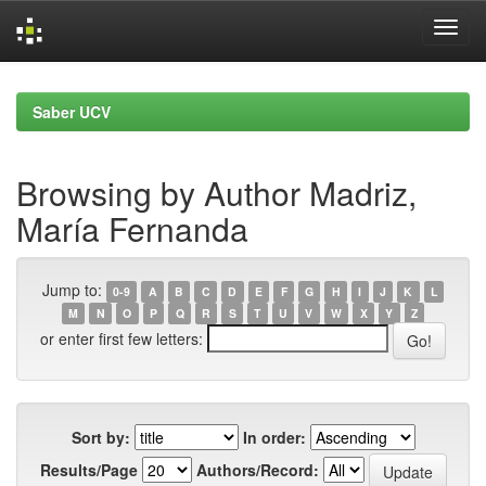
Skip
navigation
Saber UCV
Browsing by Author Madriz,
María Fernanda
Jump to:
0-9
A
B
C
D
E
F
G
H
I
J
K
L
M
N
O
P
Q
R
S
T
U
V
W
X
Y
Z
or enter first few letters:
Sort by:
In order:
Results/Page
Authors/Record: