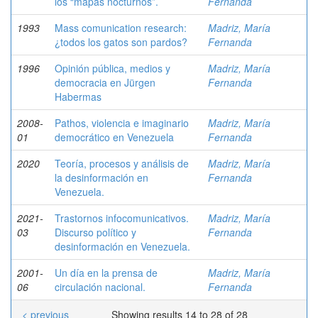
los “mapas nocturnos”.
Fernanda
1993
Mass comunication research:
Madriz, María
¿todos los gatos son pardos?
Fernanda
1996
Opinión pública, medios y
Madriz, María
democracia en Jürgen
Fernanda
Habermas
2008-
Pathos, violencia e imaginario
Madriz, María
01
democrático en Venezuela
Fernanda
2020
Teoría, procesos y análisis de
Madriz, María
la desinformación en
Fernanda
Venezuela.
2021-
Trastornos infocomunicativos.
Madriz, María
03
Discurso político y
Fernanda
desinformación en Venezuela.
2001-
Un día en la prensa de
Madriz, María
06
circulación nacional.
Fernanda
< previous
Showing results 14 to 28 of 28