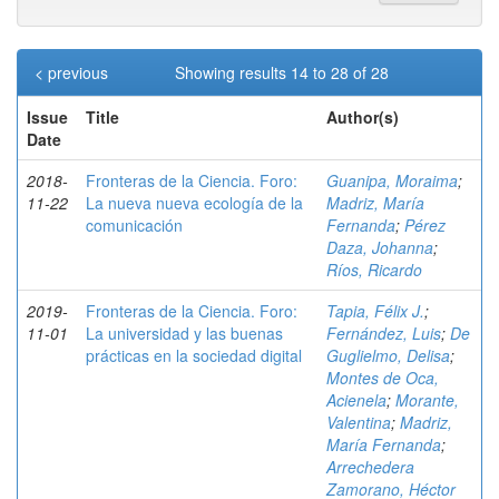
< previous
Showing results 14 to 28 of 28
Issue
Title
Author(s)
Date
2018-
Fronteras de la Ciencia. Foro:
Guanipa, Moraima
;
11-22
La nueva nueva ecología de la
Madriz, María
comunicación
Fernanda
;
Pérez
Daza, Johanna
;
Ríos, Ricardo
2019-
Fronteras de la Ciencia. Foro:
Tapia, Félix J.
;
11-01
La universidad y las buenas
Fernández, Luis
;
De
prácticas en la sociedad digital
Guglielmo, Delisa
;
Montes de Oca,
Acienela
;
Morante,
Valentina
;
Madriz,
María Fernanda
;
Arrechedera
Zamorano, Héctor