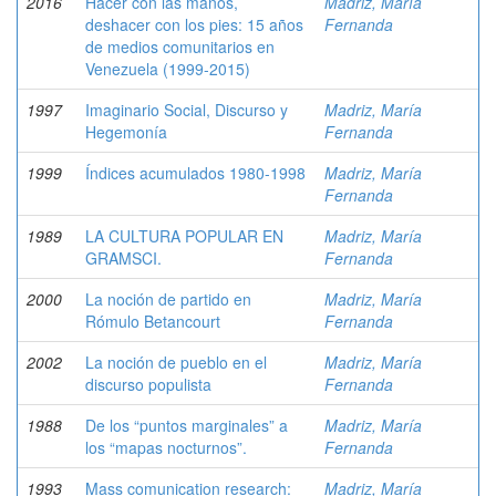
2016
Hacer con las manos,
Madriz, María
deshacer con los pies: 15 años
Fernanda
de medios comunitarios en
Venezuela (1999-2015)
1997
Imaginario Social, Discurso y
Madriz, María
Hegemonía
Fernanda
1999
Índices acumulados 1980-1998
Madriz, María
Fernanda
1989
LA CULTURA POPULAR EN
Madriz, María
GRAMSCI.
Fernanda
2000
La noción de partido en
Madriz, María
Rómulo Betancourt
Fernanda
2002
La noción de pueblo en el
Madriz, María
discurso populista
Fernanda
1988
De los “puntos marginales” a
Madriz, María
los “mapas nocturnos”.
Fernanda
1993
Mass comunication research:
Madriz, María