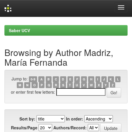
Skip
navigation
Saber UCV
Browsing by Author Madriz,
María Fernanda
Jump to:
0-9
A
B
C
D
E
F
G
H
I
J
K
L
M
N
O
P
Q
R
S
T
U
V
W
X
Y
Z
or enter first few letters:
Sort by:
In order:
Results/Page
Authors/Record: