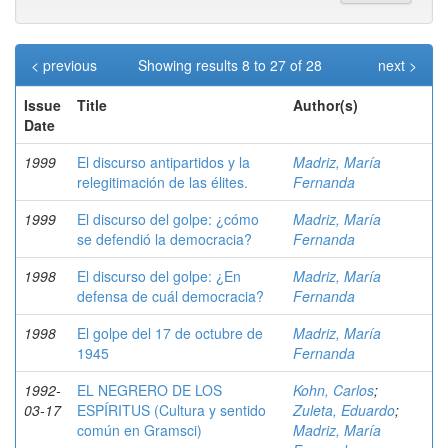
< previous
Showing results 8 to 27 of 28
next >
Issue
Title
Author(s)
Date
1999
El discurso antipartidos y la
Madriz, María
relegitimación de las élites.
Fernanda
1999
El discurso del golpe: ¿cómo
Madriz, María
se defendió la democracia?
Fernanda
1998
El discurso del golpe: ¿En
Madriz, María
defensa de cuál democracia?
Fernanda
1998
El golpe del 17 de octubre de
Madriz, María
1945
Fernanda
1992-
EL NEGRERO DE LOS
Kohn, Carlos
;
03-17
ESPÍRITUS (Cultura y sentido
Zuleta, Eduardo
;
común en Gramsci)
Madriz, María