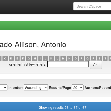
do-Allison, Antonio
C
D
E
F
G
H
I
J
K
L
M
N
O
P
Q
R
S
T
or enter first few letters:
In order:
Results/Page
Authors/Record
Showing results 56 to 67 of 67