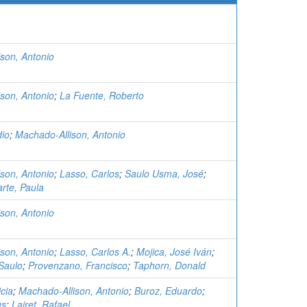
son, Antonio
son, Antonio
;
La Fuente, Roberto
dio
;
Machado-Allison, Antonio
son, Antonio
;
Lasso, Carlos
;
Saulo Usma, José
;
rte, Paula
son, Antonio
son, Antonio
;
Lasso, Carlos A.
;
Mojica, José Iván
;
Saulo
;
Provenzano, Francisco
;
Taphorn, Donald
icia
;
Machado-Allison, Antonio
;
Buroz, Eduardo
;
us
;
Lairet, Rafael