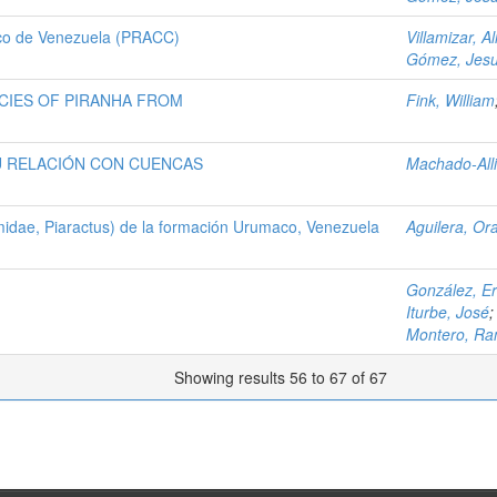
ico de Venezuela (PRACC)
Villamizar, Al
Gómez, Jes
PECIES OF PIRANHA FROM
Fink, William
U RELACIÓN CON CUENCAS
Machado-Alli
idae, Piaractus) de la formación Urumaco, Venezuela
Aguilera, Or
González, Er
Iturbe, José
Montero, R
Showing results 56 to 67 of 67