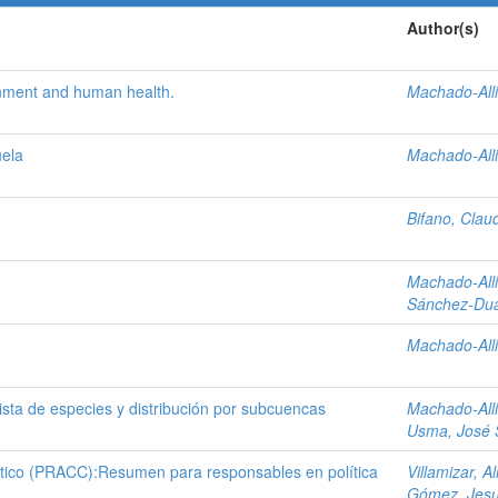
Author(s)
ronment and human health.
Machado-Alli
ela
Machado-Alli
Bifano, Clau
Machado-Alli
Sánchez-Dua
Machado-Alli
lista de especies y distribución por subcuencas
Machado-Alli
Usma, José 
tico (PRACC):Resumen para responsables en política
Villamizar, Al
Gómez, Jes