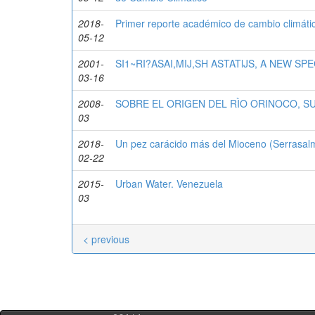
2018-
Primer reporte académico de cambio climát
05-12
2001-
SI1~RI?ASAI,MIJ,SH ASTATlJS, A NEW S
03-16
2008-
SOBRE EL ORIGEN DEL RÌO ORINOCO, S
03
2018-
Un pez carácido más del Mioceno (Serrasalm
02-22
2015-
Urban Water. Venezuela
03
< previous