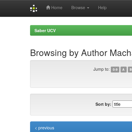
Home
Browse
Help
Skip
navigation
Saber UCV
Browsing by Author Macha
Jump to:
0-9
A
B
Sort by:
< previous