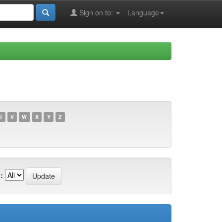
Sign on to:
Language
U
V
W
X
Y
Z
: