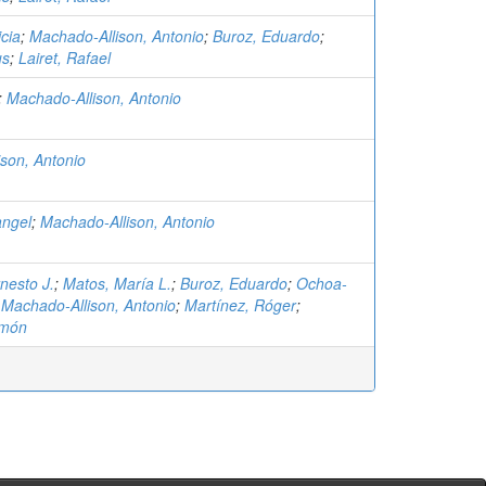
icia
;
Machado-Allison, Antonio
;
Buroz, Eduardo
;
us
;
Lairet, Rafael
;
Machado-Allison, Antonio
son, Antonio
angel
;
Machado-Allison, Antonio
nesto J.
;
Matos, María L.
;
Buroz, Eduardo
;
Ochoa-
;
Machado-Allison, Antonio
;
Martínez, Róger
;
amón