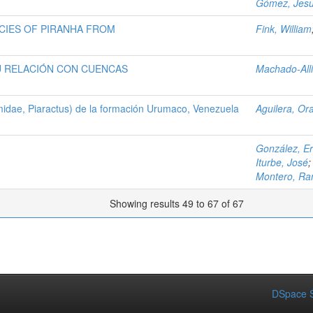
Gómez, Jes
PECIES OF PIRANHA FROM
Fink, William
U RELACIÓN CON CUENCAS
Machado-Alli
idae, Piaractus) de la formación Urumaco, Venezuela
Aguilera, Or
González, Er
Iturbe, José
Montero, R
Showing results 49 to 67 of 67
DSpace S