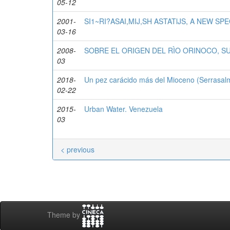
05-12
2001-
SI1~RI?ASAI,MIJ,SH ASTATlJS, A NEW S
03-16
2008-
SOBRE EL ORIGEN DEL RÌO ORINOCO, S
03
2018-
Un pez carácido más del Mioceno (Serrasalm
02-22
2015-
Urban Water. Venezuela
03
< previous
Theme by