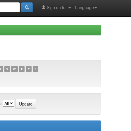
Sign on to:
Language
U
V
W
X
Y
Z
: