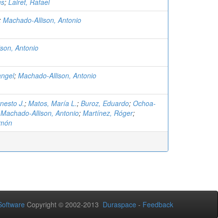
us
;
Lairet, Rafael
;
Machado-Allison, Antonio
son, Antonio
angel
;
Machado-Allison, Antonio
nesto J.
;
Matos, María L.
;
Buroz, Eduardo
;
Ochoa-
;
Machado-Allison, Antonio
;
Martínez, Róger
;
amón
oftware
Copyright © 2002-2013
Duraspace
-
Feedback