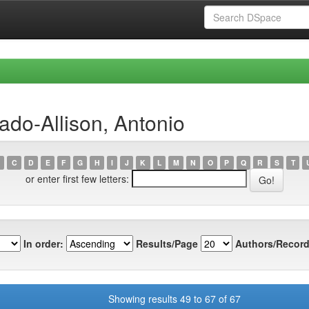
do-Allison, Antonio
C
D
E
F
G
H
I
J
K
L
M
N
O
P
Q
R
S
T
or enter first few letters:
In order:
Results/Page
Authors/Record
Showing results 49 to 67 of 67