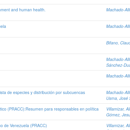
ronment and human health.
Machado-Alli
ela
Machado-Alli
Bifano, Clau
Machado-Alli
Sánchez-Dua
Machado-Alli
lista de especies y distribución por subcuencas
Machado-Alli
Usma, José 
tico (PRACC):Resumen para responsables en política
Villamizar, Al
Gómez, Jes
ico de Venezuela (PRACC)
Villamizar, Al