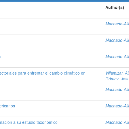
Author(s)
Machado-Alli
Machado-Alli
s
Machado-Alli
ectoriales para enfrentar el cambio climático en
Villamizar, Al
Gómez, Jes
Machado-Alli
ericanos
Machado-Alli
mación a su estudio taxonómico
Machado-Alli