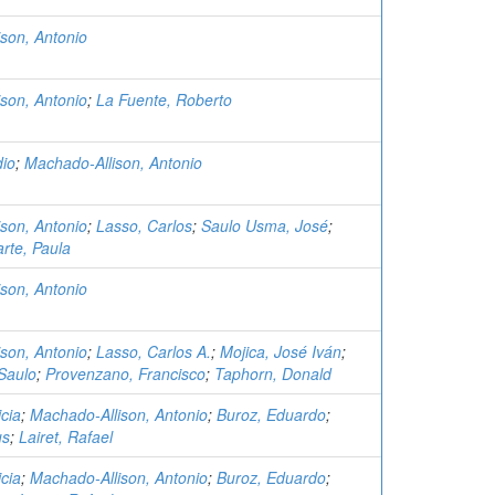
son, Antonio
son, Antonio
;
La Fuente, Roberto
dio
;
Machado-Allison, Antonio
son, Antonio
;
Lasso, Carlos
;
Saulo Usma, José
;
rte, Paula
son, Antonio
son, Antonio
;
Lasso, Carlos A.
;
Mojica, José Iván
;
Saulo
;
Provenzano, Francisco
;
Taphorn, Donald
icia
;
Machado-Allison, Antonio
;
Buroz, Eduardo
;
us
;
Lairet, Rafael
icia
;
Machado-Allison, Antonio
;
Buroz, Eduardo
;