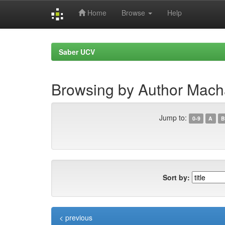
Home
Browse
Help
Skip
navigation
Saber UCV
Browsing by Author Macha
Jump to:
0-9
A
B
Sort by:
< previous