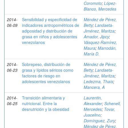
Coromoto
;
López-
Blanco, Mercedes
2014-
Sensibilidad y especificidad de
Méndez de Pérez,
06-09
indicadores antropométricos de
Betty
;
Landaeta-
adiposidad y distribución de
Jiménez, Maritza
;
grasa en niños y adolescentes
Amador, Jipcy
;
venezolanos
Vásquez-Ramírez,
Maura
;
Marrodán,
María D.
2014-
Sobrepeso, distribución de
Méndez de Pérez,
06-23
grasa y lípidos séricos como
Betty
;
Landaeta-
factores de riesgo en
Jiménez, Maritza
;
adolescentes venezolanos
Ledezma, Thaís
;
Mancera, A
2014-
Transición alimentaria y
Laurentin,
06-25
nutricional. Entre la
Alexander
;
Schenell,
desnutrición y la obesidad
Mercedes
;
Tovar,
Juscelino
;
Domínguez, Zury
;
Méndez de Pérez,