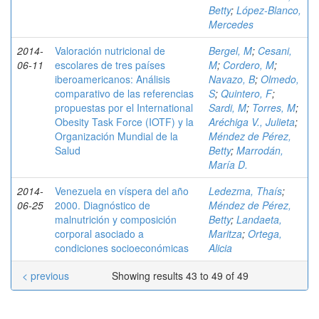
Betty
;
López-Blanco,
Mercedes
2014-
Valoración nutricional de
Bergel, M
;
Cesani,
06-11
escolares de tres países
M
;
Cordero, M
;
iberoamericanos: Análisis
Navazo, B
;
Olmedo,
comparativo de las referencias
S
;
Quintero, F
;
propuestas por el International
Sardi, M
;
Torres, M
;
Obesity Task Force (IOTF) y la
Aréchiga V., Julieta
;
Organización Mundial de la
Méndez de Pérez,
Salud
Betty
;
Marrodán,
María D.
2014-
Venezuela en víspera del año
Ledezma, Thaís
;
06-25
2000. Diagnóstico de
Méndez de Pérez,
malnutrición y composición
Betty
;
Landaeta,
corporal asociado a
Maritza
;
Ortega,
condiciones socioeconómicas
Alicia
< previous
Showing results 43 to 49 of 49