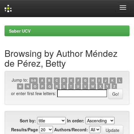
Skip
navigation
Saber UCV
Browsing by Author Méndez
de Pérez, Betty
Jump to:
0-9
A
B
C
D
E
F
G
H
I
J
K
L
M
N
O
P
Q
R
S
T
U
V
W
X
Y
Z
or enter first few letters:
Sort by:
In order:
Results/Page
Authors/Record: