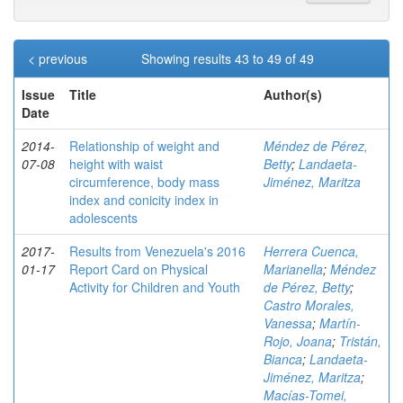
< previous
Showing results 43 to 49 of 49
Issue
Title
Author(s)
Date
2014-
Relationship of weight and
Méndez de Pérez,
07-08
height with waist
Betty
;
Landaeta-
circumference, body mass
Jiménez, Maritza
index and conicity index in
adolescents
2017-
Results from Venezuela's 2016
Herrera Cuenca,
01-17
Report Card on Physical
Marianella
;
Méndez
Activity for Children and Youth
de Pérez, Betty
;
Castro Morales,
Vanessa
;
Martín-
Rojo, Joana
;
Tristán,
Bianca
;
Landaeta-
Jiménez, Maritza
;
Macías-Tomei,