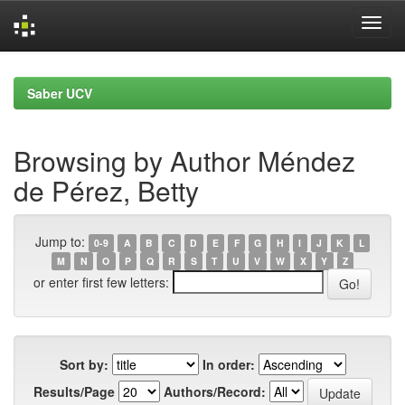
Skip
navigation
Saber UCV
Browsing by Author Méndez
de Pérez, Betty
Jump to:
0-9
A
B
C
D
E
F
G
H
I
J
K
L
M
N
O
P
Q
R
S
T
U
V
W
X
Y
Z
or enter first few letters:
Sort by:
In order:
Results/Page
Authors/Record: