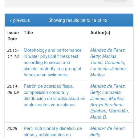
< previous
Showing results 38 to 49 of 49
Issue
Title
Author(s)
Date
2015-
Morphology and performance
Méndez de Pérez,
11-18
in water physical fitness test
Betty
;
Macías-
according to sexual and
Tomei, Coromoto
;
skeletal maturity in a group of
Landaeta-Jiménez,
Venezuelan swimmers.
Maritza
2014-
Patrón de actividad física,
Méndez de Pérez,
06-09
composición corporal y
Betty
;
Landaeta-
distribución de la adiposidad en
Jiménez, Maritza
;
adolescentes venezolanos
Arroyo Barahona,
Esteban
;
Marrodán,
María D.
2008
Perfil nutricional y dietético de
Méndez de Pérez,
niños y adolescentes en
Betty