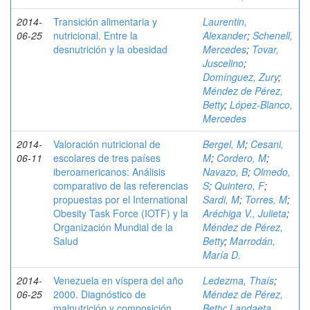
2014-
Transición alimentaria y
Laurentin,
06-25
nutricional. Entre la
Alexander
;
Schenell,
desnutrición y la obesidad
Mercedes
;
Tovar,
Juscelino
;
Domínguez, Zury
;
Méndez de Pérez,
Betty
;
López-Blanco,
Mercedes
2014-
Valoración nutricional de
Bergel, M
;
Cesani,
06-11
escolares de tres países
M
;
Cordero, M
;
iberoamericanos: Análisis
Navazo, B
;
Olmedo,
comparativo de las referencias
S
;
Quintero, F
;
propuestas por el International
Sardi, M
;
Torres, M
;
Obesity Task Force (IOTF) y la
Aréchiga V., Julieta
;
Organización Mundial de la
Méndez de Pérez,
Salud
Betty
;
Marrodán,
María D.
2014-
Venezuela en víspera del año
Ledezma, Thaís
;
06-25
2000. Diagnóstico de
Méndez de Pérez,
malnutrición y composición
Betty
;
Landaeta,