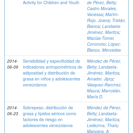
Activity for Children and Youth
de Pérez, Betty
;
Castro Morales,
Vanessa
;
Martín-
Rojo, Joana
;
Tristán,
Bianca
;
Landaeta-
Jiménez, Maritza
;
Macías-Tomei,
Coromoto
;
López-
Blanco, Mercedes
2014-
Sensibilidad y especificidad de
Méndez de Pérez,
06-09
indicadores antropométricos de
Betty
;
Landaeta-
adiposidad y distribución de
Jiménez, Maritza
;
grasa en niños y adolescentes
Amador, Jipcy
;
venezolanos
Vásquez-Ramírez,
Maura
;
Marrodán,
María D.
2014-
Sobrepeso, distribución de
Méndez de Pérez,
06-23
grasa y lípidos séricos como
Betty
;
Landaeta-
factores de riesgo en
Jiménez, Maritza
;
adolescentes venezolanos
Ledezma, Thaís
;
Mancera, A