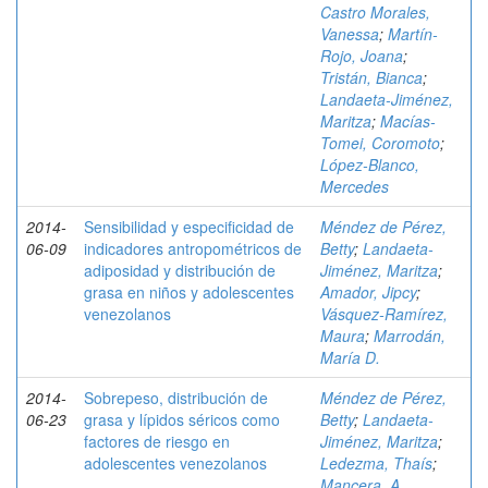
Castro Morales,
Vanessa
;
Martín-
Rojo, Joana
;
Tristán, Bianca
;
Landaeta-Jiménez,
Maritza
;
Macías-
Tomei, Coromoto
;
López-Blanco,
Mercedes
2014-
Sensibilidad y especificidad de
Méndez de Pérez,
06-09
indicadores antropométricos de
Betty
;
Landaeta-
adiposidad y distribución de
Jiménez, Maritza
;
grasa en niños y adolescentes
Amador, Jipcy
;
venezolanos
Vásquez-Ramírez,
Maura
;
Marrodán,
María D.
2014-
Sobrepeso, distribución de
Méndez de Pérez,
06-23
grasa y lípidos séricos como
Betty
;
Landaeta-
factores de riesgo en
Jiménez, Maritza
;
adolescentes venezolanos
Ledezma, Thaís
;
Mancera, A