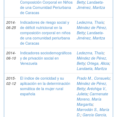
Composición Corporal en Niños
Betty
;
Landaeta-
de una Comunidad Periurbana
Jiménez, Maritza
de Caracas
2014-
Indicadores de riesgo social y
Ledezma, Thaís
;
06-25
de déficit nutricional en la
Méndez de Pérez,
composición corporal en niños
Betty
;
Landaeta-
de una comunidad periurbana
Jiménez, Maritza
de Caracas
2014-
Indicadores sociodemográficos
Ledezma, Thaís
;
06-10
y de privación social en
Méndez de Pérez,
Venezuela
Betty
;
Ortega, Alicia
;
Landaeta, Maritza
2015-
El índice de conicidad y su
Prado M., Consuelo
;
02-12
aplicación en la determinación
Méndez de Pérez,
somática de la mujer rural
Betty
;
Aréchiga V.,
española
Julieta
;
Carmenate
Moreno, María
Margarita
;
Marrodán S., María
D.
;
García García,