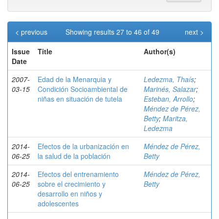
< previous
Showing results 27 to 46 of 49
next >
Issue
Title
Author(s)
Date
2007-
Edad de la Menarquia y
Ledezma, Thaís
;
03-15
Condición Socioambiental de
Marinés, Salazar
;
niñas en situación de tutela
Esteban, Arrollo
;
Méndez de Pérez,
Betty
;
Maritza,
Ledezma
2014-
Efectos de la urbanización en
Méndez de Pérez,
06-25
la salud de la población
Betty
2014-
Efectos del entrenamiento
Méndez de Pérez,
06-25
sobre el crecimiento y
Betty
desarrollo en niños y
adolescentes