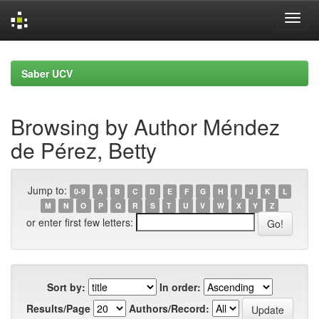
Skip
navigation
Saber UCV
Browsing by Author Méndez
de Pérez, Betty
Jump to:
0-9
A
B
C
D
E
F
G
H
I
J
K
L
M
N
O
P
Q
R
S
T
U
V
W
X
Y
Z
or enter first few letters:
Sort by:
In order:
Results/Page
Authors/Record: