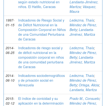
según estado nutricional en
Landaeta-Jiménez,
niños. El Hatillo, Caracas
Maritza
;
Vásquez,
Maura
1997-
Indicadores de Riesgo Social y
Ledezma, Thaís
;
01-15
de Déficit Nutricional en la
Méndez de Pérez,
Composición Corporal en Niños
Betty
;
Landaeta-
de una Comunidad Periurbana
Jiménez, Maritza
de Caracas
2014-
Indicadores de riesgo social y
Ledezma, Thaís
;
06-25
de déficit nutricional en la
Méndez de Pérez,
composición corporal en niños
Betty
;
Landaeta-
de una comunidad periurbana
Jiménez, Maritza
de Caracas
2014-
Indicadores sociodemográficos
Ledezma, Thaís
;
06-10
y de privación social en
Méndez de Pérez,
Venezuela
Betty
;
Ortega, Alicia
;
Landaeta, Maritza
2015-
El índice de conicidad y su
Prado M., Consuelo
;
02-12
aplicación en la determinación
Méndez de Pérez,