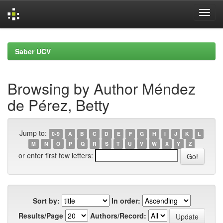
Skip
navigation
Saber UCV
Browsing by Author Méndez
de Pérez, Betty
Jump to:
0-9
A
B
C
D
E
F
G
H
I
J
K
L
M
N
O
P
Q
R
S
T
U
V
W
X
Y
Z
or enter first few letters:
Sort by:
In order:
Results/Page
Authors/Record: