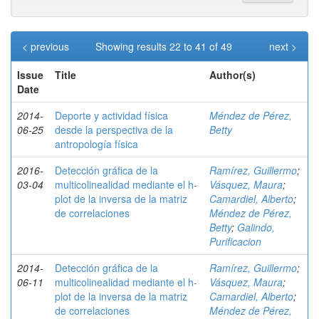
< previous
Showing results 22 to 41 of 49
next >
Issue
Title
Author(s)
Date
2014-
Deporte y actividad física
Méndez de Pérez,
06-25
desde la perspectiva de la
Betty
antropología física
2016-
Detección gráfica de la
Ramírez, Guillermo
;
03-04
multicolinealidad mediante el h-
Vásquez, Maura
;
plot de la inversa de la matriz
Camardiel, Alberto
;
de correlaciones
Méndez de Pérez,
Betty
;
Galindo,
Purificacion
2014-
Detección gráﬁca de la
Ramírez, Guillermo
;
06-11
multicolinealidad mediante el h-
Vásquez, Maura
;
plot de la inversa de la matriz
Camardiel, Alberto
;
de correlaciones
Méndez de Pérez,