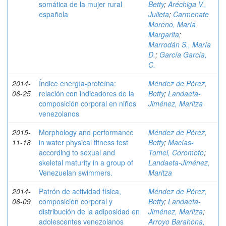
somática de la mujer rural
Betty
;
Aréchiga V.,
española
Julieta
;
Carmenate
Moreno, María
Margarita
;
Marrodán S., María
D.
;
García García,
C.
2014-
Índice energía-proteína:
Méndez de Pérez,
06-25
relación con indicadores de la
Betty
;
Landaeta-
composición corporal en niños
Jiménez, Maritza
venezolanos
2015-
Morphology and performance
Méndez de Pérez,
11-18
in water physical fitness test
Betty
;
Macías-
according to sexual and
Tomei, Coromoto
;
skeletal maturity in a group of
Landaeta-Jiménez,
Venezuelan swimmers.
Maritza
2014-
Patrón de actividad física,
Méndez de Pérez,
06-09
composición corporal y
Betty
;
Landaeta-
distribución de la adiposidad en
Jiménez, Maritza
;
adolescentes venezolanos
Arroyo Barahona,