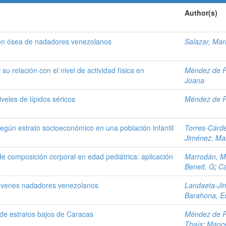
Author(s)
ión ósea de nadadores venezolanos
Salazar, Mar
u relación con el nivel de actividad física en
Méndez de P
Joana
veles de lípidos séricos
Méndez de P
egún estrato socioeconómico en una población infantil
Torres-Cárd
Jiménez, Mar
e composición corporal en edad pediátrica: aplicación
Marrodán, M
Beneit, G
;
Ca
 jóvenes nadadores venezolanos
Landaeta-Ji
Barahona, E
 de estratos bajos de Caracas
Méndez de P
Thaís
;
Mance