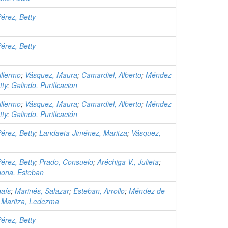
érez, Betty
érez, Betty
llermo
;
Vásquez, Maura
;
Camardiel, Alberto
;
Méndez
tty
;
Galindo, Purificacion
llermo
;
Vásquez, Maura
;
Camardiel, Alberto
;
Méndez
tty
;
Galindo, Purificación
érez, Betty
;
Landaeta-Jiménez, Maritza
;
Vásquez,
érez, Betty
;
Prado, Consuelo
;
Aréchiga V., Julieta
;
hona, Esteban
aís
;
Marinés, Salazar
;
Esteban, Arrollo
;
Méndez de
;
Maritza, Ledezma
érez, Betty