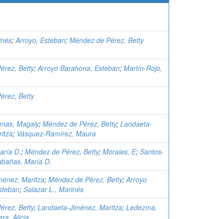
inés
;
Arroyo, Esteban
;
Méndez de Pérez, Betty
érez, Betty
;
Arroyo Barahona, Esteban
;
Martín-Rojo,
érez, Betty
enas, Magaly
;
Méndez de Pérez, Betty
;
Landaeta-
itza
;
Vásquez-Ramírez, Maura
aría D.
;
Méndez de Pérez, Betty
;
Morales, E
;
Santos-
bañas, María D.
ménez, Maritza
;
Méndez de Pérez, Betty
;
Arroyo
steban
;
Salazar L., Marinés
érez, Betty
;
Landaeta-Jiménez, Maritza
;
Ledezma,
ra, Alicia