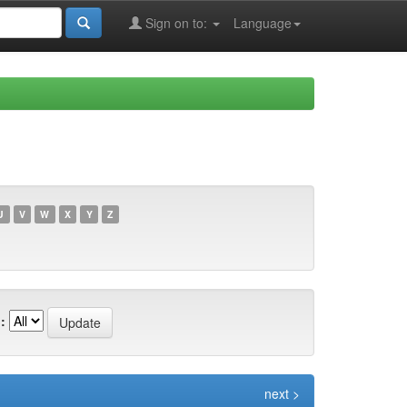
Sign on to:
Language
U
V
W
X
Y
Z
:
next >