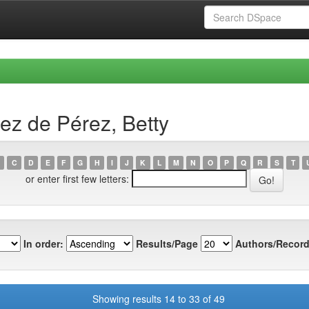
z de Pérez, Betty
C
D
E
F
G
H
I
J
K
L
M
N
O
P
Q
R
S
T
or enter first few letters:
In order:
Results/Page
Authors/Record
Showing results 14 to 33 of 49