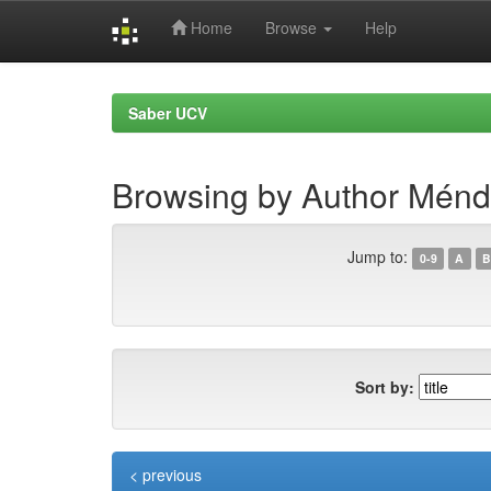
Home
Browse
Help
Skip
navigation
Saber UCV
Browsing by Author Ménde
Jump to:
0-9
A
B
Sort by:
< previous