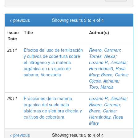
< previous
Showing results 3 to 4 of 4
Issue
Title
Author(s)
Date
2011
Efectos del uso de fertilización
Rivero, Carmen
;
y cultivos de cobertura sobre
Torres, Alexis
;
el nitrógeno y la materia
Lozano P., Zenaida
;
orgánica en un suelo de
Hernández3, Rosa
sabana, Venezuela
Mary
;
Bravo, Carlos
;
Ojeda, Adriana
;
Toro, Marcia
2011
Fracciones de la materia
Lozano P., Zenaida
;
organica del suelo bajo
Rivero, Carmen
;
sistemas de siembra directa y
Bravo, Carlos
;
cultivos de cobertura
Hernández, Rosa
Mary
< previous
Showing results 3 to 4 of 4