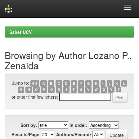
Skip
navigation
Saber UCV
Browsing by Author Lozano P.,
Zenaida
Jump to:
0-9
A
B
C
D
E
F
G
H
I
J
K
L
M
N
O
P
Q
R
S
T
U
V
W
X
Y
Z
or enter first few letters:
Sort by:
In order:
Results/Page
Authors/Record: