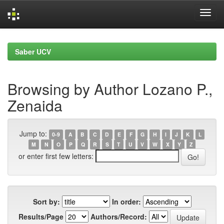
Skip
navigation
Saber UCV
Browsing by Author Lozano P.,
Zenaida
Jump to:
0-9
A
B
C
D
E
F
G
H
I
J
K
L
M
N
O
P
Q
R
S
T
U
V
W
X
Y
Z
or enter first few letters:
Sort by:
In order:
Results/Page
Authors/Record: