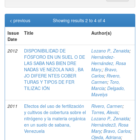
< previous
Showing results 2 to 4 of 4
Issue
Title
Author(s)
Date
2012
DISPONIBILIDAD DE
Lozano P., Zenaida
;
FÓSFORO EN UN SUEL O DE
Hernández-
LAS SABA NAS BIEN DRE
Hernández, Rosa
NADAS VE NEZOLA NAS , BA
Mary,
;
Bravo,
JO DIFERE NTES COBER
Carlos
;
Rivero,
TURAS Y TIPOS DE FER
Carmen
;
Toro,
TILIZAC IÓN
Marcia
;
Delgado,
Mavelys
2011
Efectos del uso de fertilización
Rivero, Carmen
;
y cultivos de cobertura sobre el
Torres, Alexis
;
nitrógeno y la materia orgánica
Lozano P., Zenaida
;
en un suelo de sabana,
Hernández3, Rosa
Venezuela
Mary
;
Bravo, Carlos
;
Ojeda, Adriana
;