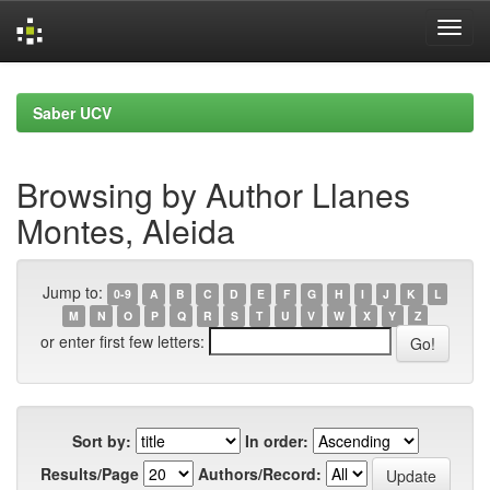
Skip
navigation
Saber UCV
Browsing by Author Llanes
Montes, Aleida
Jump to:
0-9
A
B
C
D
E
F
G
H
I
J
K
L
M
N
O
P
Q
R
S
T
U
V
W
X
Y
Z
or enter first few letters:
Sort by:
In order:
Results/Page
Authors/Record: