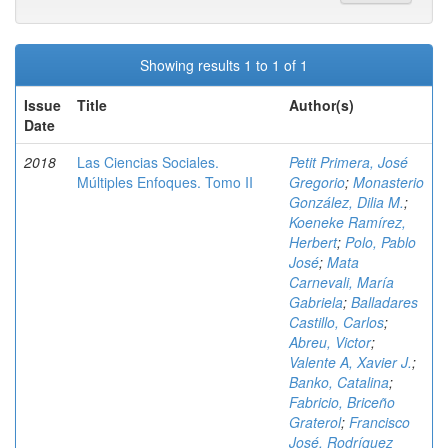
Showing results 1 to 1 of 1
Issue
Title
Author(s)
Date
2018
Las Ciencias Sociales.
Petit Primera, José
Múltiples Enfoques. Tomo II
Gregorio
;
Monasterio
González, Dilia M.
;
Koeneke Ramírez,
Herbert
;
Polo, Pablo
José
;
Mata
Carnevali, María
Gabriela
;
Balladares
Castillo, Carlos
;
Abreu, Victor
;
Valente A, Xavier J.
;
Banko, Catalina
;
Fabricio, Briceño
Graterol
;
Francisco
José, Rodríguez