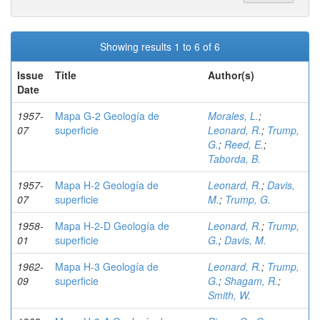
Showing results 1 to 6 of 6
Issue
Title
Author(s)
Date
1957-
Mapa G-2 Geología de
Morales, L.
;
07
superficie
Leonard, R.
;
Trump,
G.
;
Reed, E.
;
Taborda, B.
1957-
Mapa H-2 Geología de
Leonard, R.
;
Davis,
07
superficie
M.
;
Trump, G.
1958-
Mapa H-2-D Geología de
Leonard, R.
;
Trump,
01
superficie
G.
;
Davis, M.
1962-
Mapa H-3 Geología de
Leonard, R.
;
Trump,
09
superficie
G.
;
Shagam, R.
;
Smith, W.