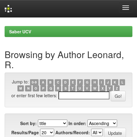
Skip
navigation
Saber UCV
Browsing by Author Leonard,
R.
Jump to:
0-9
A
B
C
D
E
F
G
H
I
J
K
L
M
N
O
P
Q
R
S
T
U
V
W
X
Y
Z
or enter first few letters:
Sort by:
In order:
Results/Page
Authors/Record: