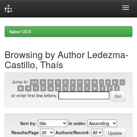
Skip
navigation
Saber UCV
Browsing by Author Ledezma-
Castillo, Thaís
Jump to:
0-9
A
B
C
D
E
F
G
H
I
J
K
L
M
N
O
P
Q
R
S
T
U
V
W
X
Y
Z
or enter first few letters:
Sort by:
In order:
Results/Page
Authors/Record: