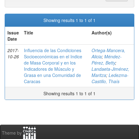
Showing results 1 to 1 of 1
Issue
Title
Author(s)
Date
2017-
Influencia de las Condiciones
Ortega-Mancera,
10-26
Socioeconómicas en el Indice
Alicia
;
Méndez-
de Masa Corporal y en los
Pérez, Betty
;
Indicadores de Músculo y
Landaeta-Jiménez,
Grasa en una Comunidad de
Maritza
;
Ledezma-
Caracas
Castillo, Thaís
Showing results 1 to 1 of 1
Theme by