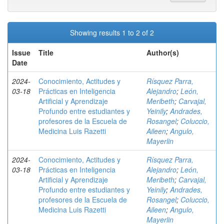
Showing results 1 to 2 of 2
Issue
Title
Author(s)
Date
2024-
Conocimiento, Actitudes y
Rísquez Parra,
03-18
Prácticas en Inteligencia
Alejandro
;
León,
Artificial y Aprendizaje
Meribeth
;
Carvajal,
Profundo entre estudiantes y
Yeinily
;
Andrades,
profesores de la Escuela de
Rosangel
;
Coluccio,
Medicina Luis Razetti
Aileen
;
Angulo,
Mayerlin
2024-
Conocimiento, Actitudes y
Rísquez Parra,
03-18
Prácticas en Inteligencia
Alejandro
;
León,
Artificial y Aprendizaje
Meribeth
;
Carvajal,
Profundo entre estudiantes y
Yeinily
;
Andrades,
profesores de la Escuela de
Rosangel
;
Coluccio,
Medicina Luis Razetti
Aileen
;
Angulo,
Mayerlin