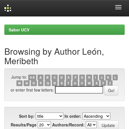
Skip
navigation
Saber UCV
Browsing by Author León,
Meribeth
Jump to:
0-9
A
B
C
D
E
F
G
H
I
J
K
L
M
N
O
P
Q
R
S
T
U
V
W
X
Y
Z
or enter first few letters:
Sort by:
In order:
Results/Page
Authors/Record: