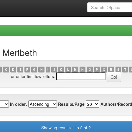
 Meribeth
C
D
E
F
G
H
I
J
K
L
M
N
O
P
Q
R
S
T
or enter first few letters:
In order:
Results/Page
Authors/Record
Showing results 1 to 2 of 2