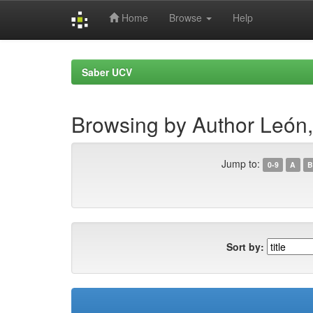
Home
Browse
Help
Skip
navigation
Saber UCV
Browsing by Author León,
Jump to:
0-9
A
B
Sort by: