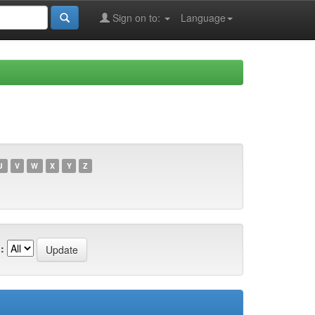
Sign on to:
Language
U
V
W
X
Y
Z
: