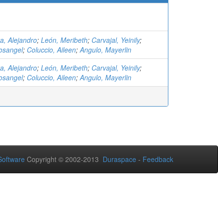
a, Alejandro
;
León, Meribeth
;
Carvajal, Yeinily
;
osangel
;
Coluccio, Aileen
;
Angulo, Mayerlin
a, Alejandro
;
León, Meribeth
;
Carvajal, Yeinily
;
osangel
;
Coluccio, Aileen
;
Angulo, Mayerlin
oftware
Copyright © 2002-2013
Duraspace
-
Feedback