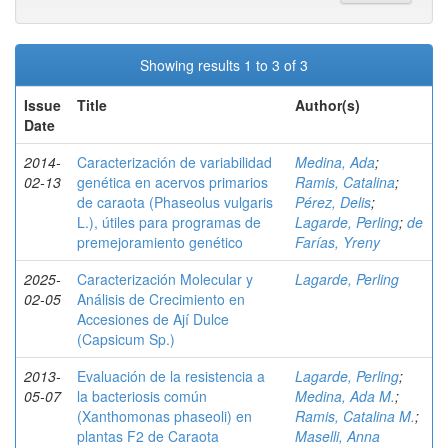
Showing results 1 to 3 of 3
Issue
Title
Author(s)
Date
2014-
Caracterización de variabilidad
Medina, Ada
;
02-13
genética en acervos primarios
Ramis, Catalina
;
de caraota (Phaseolus vulgaris
Pérez, Delis
;
L.), útiles para programas de
Lagarde, Perling
;
de
premejoramiento genético
Farías, Yreny
2025-
Caracterización Molecular y
Lagarde, Perling
02-05
Análisis de Crecimiento en
Accesiones de Ají Dulce
(Capsicum Sp.)
2013-
Evaluación de la resistencia a
Lagarde, Perling
;
05-07
la bacteriosis común
Medina, Ada M.
;
(Xanthomonas phaseoli) en
Ramis, Catalina M.
;
plantas F2 de Caraota
Maselli, Anna