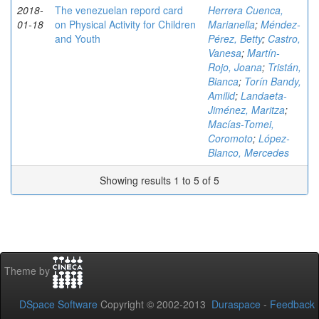
2018-
The venezuelan repord card
Herrera Cuenca,
01-18
on Physical Activity for Children
Marianella
;
Méndez-
and Youth
Pérez, Betty
;
Castro,
Vanesa
;
Martín-
Rojo, Joana
;
Tristán,
Bianca
;
Torín Bandy,
Amilid
;
Landaeta-
Jiménez, Maritza
;
Macías-Tomei,
Coromoto
;
López-
Blanco, Mercedes
Showing results 1 to 5 of 5
Theme by
DSpace Software
Copyright © 2002-2013
Duraspace
-
Feedback