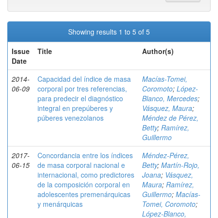
Showing results 1 to 5 of 5
Issue
Title
Author(s)
Date
2014-
Capacidad del índice de masa
Macías-Tomei,
06-09
corporal por tres referencias,
Coromoto
;
López-
para predecir el diagnóstico
Blanco, Mercedes
;
integral en prepúberes y
Vásquez, Maura
;
púberes venezolanos
Méndez de Pérez,
Betty
;
Ramírez,
Guillermo
2017-
Concordancia entre los índices
Méndez-Pérez,
06-15
de masa corporal nacional e
Betty
;
Martín-Rojo,
internacional, como predictores
Joana
;
Vásquez,
de la composición corporal en
Maura
;
Ramírez,
adolescentes premenárquicas
Guillermo
;
Macías-
y menárquicas
Tomei, Coromoto
;
López-Blanco,