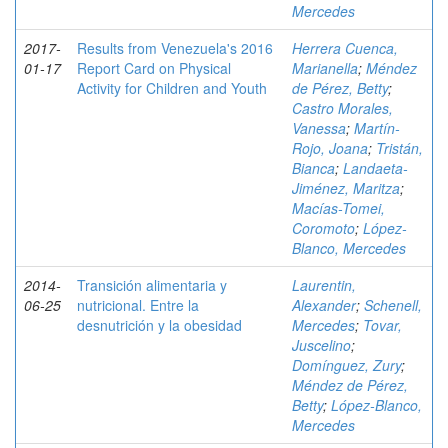
Mercedes
2017-
Results from Venezuela's 2016
Herrera Cuenca,
01-17
Report Card on Physical
Marianella
;
Méndez
Activity for Children and Youth
de Pérez, Betty
;
Castro Morales,
Vanessa
;
Martín-
Rojo, Joana
;
Tristán,
Bianca
;
Landaeta-
Jiménez, Maritza
;
Macías-Tomei,
Coromoto
;
López-
Blanco, Mercedes
2014-
Transición alimentaria y
Laurentin,
06-25
nutricional. Entre la
Alexander
;
Schenell,
desnutrición y la obesidad
Mercedes
;
Tovar,
Juscelino
;
Domínguez, Zury
;
Méndez de Pérez,
Betty
;
López-Blanco,
Mercedes