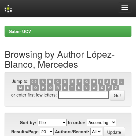
Skip
navigation
Saber UCV
Browsing by Author López-
Blanco, Mercedes
Jump to:
0-9
A
B
C
D
E
F
G
H
I
J
K
L
M
N
O
P
Q
R
S
T
U
V
W
X
Y
Z
or enter first few letters:
Sort by:
In order:
Results/Page
Authors/Record: