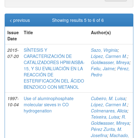
< previous
Showing results 5 to 6 of 6
Issue
Title
Author(s)
Date
2015-
SÍNTESIS Y
Sazo, Virginia
;
07-20
CARACTERIZACIÓN DE
López, Carmen M.
;
CATALIZADORES HPW/AlSBA-
Goldwasser, Mireya
;
15, Y SU EVALUACIÓN EN LA
Feliu, Jaime
;
Pérez,
REACCIÓN DE
Pedro
ESTERIFICACIÓN DEL ÁCIDO
BENZOICO CON METANOL
1997-
Use of aluminophosphate
Cubeiro, M. Luisa
;
10-04
molecular sieves in CO
López, Carmen M.
;
hydrogenation
Colmenares, Alicia
;
Teixeira, Luisa
;
R.
Goldwasser, Mireya
;
Pérez Zurita, M.
Josefina
;
Machado,