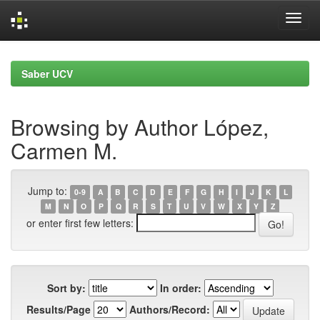
Skip
navigation
Saber UCV
Browsing by Author López,
Carmen M.
Jump to:
0-9
A
B
C
D
E
F
G
H
I
J
K
L
M
N
O
P
Q
R
S
T
U
V
W
X
Y
Z
or enter first few letters:
Sort by:
In order:
Results/Page
Authors/Record: