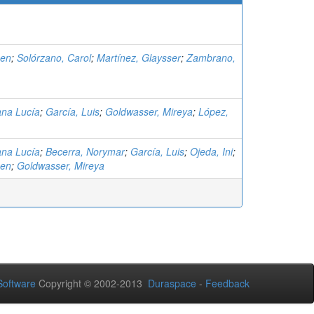
men
;
Solórzano, Carol
;
Martínez, Glaysser
;
Zambrano,
ana Lucía
;
García, Luis
;
Goldwasser, Mireya
;
López,
ana Lucía
;
Becerra, Norymar
;
García, Luis
;
Ojeda, Ini
;
men
;
Goldwasser, Mireya
oftware
Copyright © 2002-2013
Duraspace
-
Feedback