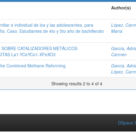
Author(s)
iliar e individual de los y las adolescentes, para
López, Car
fía. Caso: Estudiantes de 4to y 5to año de bachillerato
María
 SOBRE CATALIZADORES METÁLICOS
García, Adri
TAS La1-YCeYCo1-XFeXO3
Carmen
n the Combined Methane Reforming
García, Adri
López, Car
Showing results 2 to 4 of 4
DSpace S