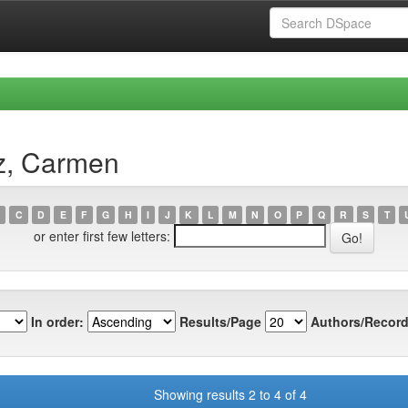
z, Carmen
C
D
E
F
G
H
I
J
K
L
M
N
O
P
Q
R
S
T
or enter first few letters:
In order:
Results/Page
Authors/Record
Showing results 2 to 4 of 4