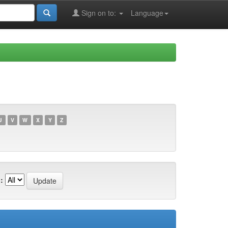
Sign on to:
Language
U
V
W
X
Y
Z
: