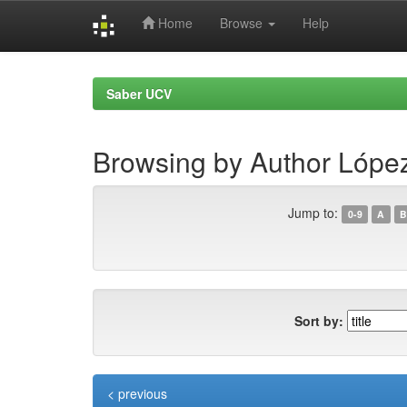
Home
Browse
Help
Skip
navigation
Saber UCV
Browsing by Author Lópe
Jump to:
0-9
A
B
Sort by:
< previous