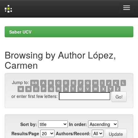
Skip
navigation
Saber UCV
Browsing by Author López,
Carmen
Jump to:
0-9
A
B
C
D
E
F
G
H
I
J
K
L
M
N
O
P
Q
R
S
T
U
V
W
X
Y
Z
or enter first few letters:
Sort by:
In order:
Results/Page
Authors/Record: