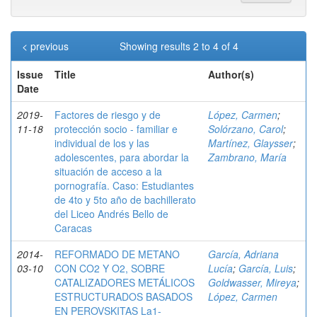
< previous
Showing results 2 to 4 of 4
Issue
Title
Author(s)
Date
2019-
Factores de riesgo y de
López, Carmen
;
11-18
protección socio - familiar e
Solórzano, Carol
;
individual de los y las
Martínez, Glaysser
;
adolescentes, para abordar la
Zambrano, María
situación de acceso a la
pornografía. Caso: Estudiantes
de 4to y 5to año de bachillerato
del Liceo Andrés Bello de
Caracas
2014-
REFORMADO DE METANO
García, Adriana
03-10
CON CO2 Y O2, SOBRE
Lucía
;
García, Luis
;
CATALIZADORES METÁLICOS
Goldwasser, Mireya
;
ESTRUCTURADOS BASADOS
López, Carmen
EN PEROVSKITAS La1-