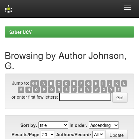
Skip
navigation
Saber UCV
Browsing by Author Johnson,
G.
Jump to:
0-9
A
B
C
D
E
F
G
H
I
J
K
L
M
N
O
P
Q
R
S
T
U
V
W
X
Y
Z
or enter first few letters:
Sort by:
In order:
Results/Page
Authors/Record: