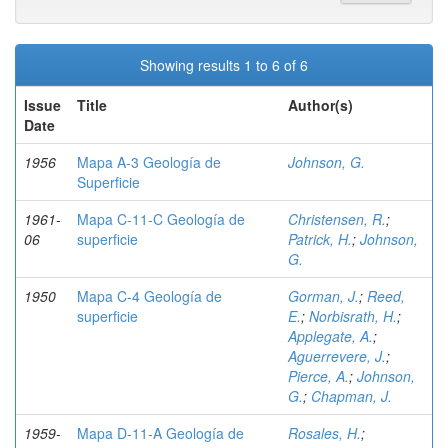
Showing results 1 to 6 of 6
Issue
Title
Author(s)
Date
1956
Mapa A-3 Geología de
Johnson, G.
Superficie
1961-
Mapa C-11-C Geología de
Christensen, R.
;
06
superficie
Patrick, H.
;
Johnson,
G.
1950
Mapa C-4 Geología de
Gorman, J.
;
Reed,
superficie
E.
;
Norbisrath, H.
;
Applegate, A.
;
Aguerrevere, J.
;
Pierce, A.
;
Johnson,
G.
;
Chapman, J.
1959-
Mapa D-11-A Geología de
Rosales, H.
;