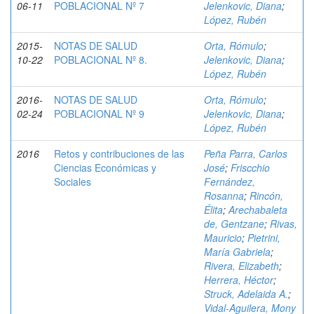
06-11
POBLACIONAL Nº 7
Jelenkovic, Diana
;
López, Rubén
2015-
NOTAS DE SALUD
Orta, Rómulo
;
10-22
POBLACIONAL Nº 8.
Jelenkovic, Diana
;
López, Rubén
2016-
NOTAS DE SALUD
Orta, Rómulo
;
02-24
POBLACIONAL Nº 9
Jelenkovic, Diana
;
López, Rubén
2016
Retos y contribuciones de las
Peña Parra, Carlos
Ciencias Económicas y
José
;
Friscchio
Sociales
Fernández,
Rosanna
;
Rincón,
Élita
;
Arechabaleta
de, Gentzane
;
Rivas,
Mauricio
;
Pietrini,
María Gabriela
;
Rivera, Elizabeth
;
Herrera, Héctor
;
Struck, Adelaida A.
;
Vidal-Aguilera, Mony