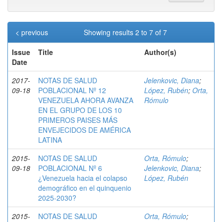
< previous
Showing results 2 to 7 of 7
Issue
Title
Author(s)
Date
2017-
NOTAS DE SALUD
Jelenkovic, Diana
;
09-18
POBLACIONAL Nº 12
López, Rubén
;
Orta,
VENEZUELA AHORA AVANZA
Rómulo
EN EL GRUPO DE LOS 10
PRIMEROS PAISES MÁS
ENVEJECIDOS DE AMÉRICA
LATINA
2015-
NOTAS DE SALUD
Orta, Rómulo
;
09-18
POBLACIONAL Nº 6
Jelenkovic, Diana
;
¿Venezuela hacia el colapso
López, Rubén
demográfico en el quinquenio
2025-2030?
2015-
NOTAS DE SALUD
Orta, Rómulo
;