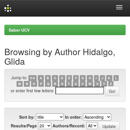
Skip
navigation
Saber UCV
Browsing by Author Hidalgo,
Glida
Jump to:
0-9
A
B
C
D
E
F
G
H
I
J
K
L
M
N
O
P
Q
R
S
T
U
V
W
X
Y
Z
or enter first few letters:
Sort by:
In order:
Results/Page
Authors/Record: