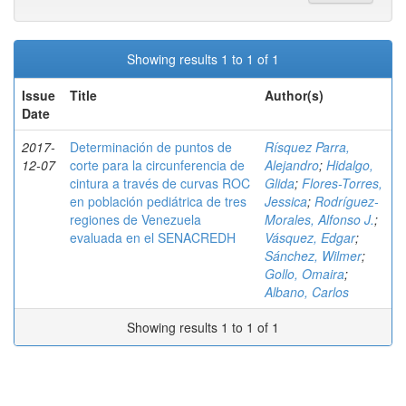
Showing results 1 to 1 of 1
Issue
Title
Author(s)
Date
2017-
Determinación de puntos de
Rísquez Parra,
12-07
corte para la circunferencia de
Alejandro
;
Hidalgo,
cintura a través de curvas ROC
Glida
;
Flores-Torres,
en población pediátrica de tres
Jessica
;
Rodríguez-
regiones de Venezuela
Morales, Alfonso J.
;
evaluada en el SENACREDH
Vásquez, Edgar
;
Sánchez, Wilmer
;
Gollo, Omaira
;
Albano, Carlos
Showing results 1 to 1 of 1