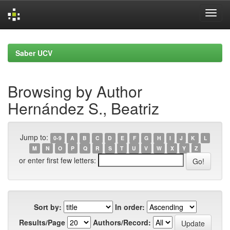
Skip
navigation
Saber UCV
Browsing by Author
Hernández S., Beatriz
Jump to:
0-9
A
B
C
D
E
F
G
H
I
J
K
L
M
N
O
P
Q
R
S
T
U
V
W
X
Y
Z
or enter first few letters:
Sort by:
In order:
Results/Page
Authors/Record: