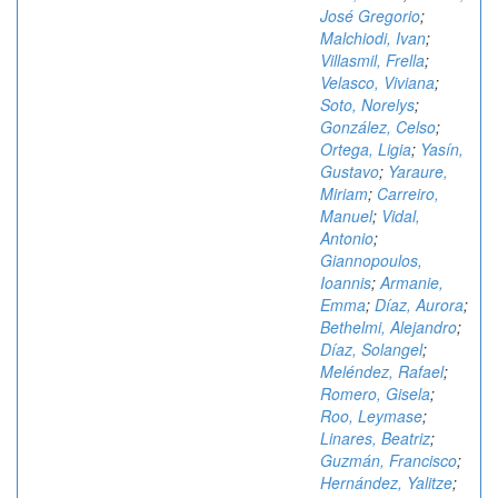
José Gregorio
;
Malchiodi, Ivan
;
Villasmil, Frella
;
Velasco, Viviana
;
Soto, Norelys
;
González, Celso
;
Ortega, Ligia
;
Yasín,
Gustavo
;
Yaraure,
Miriam
;
Carreiro,
Manuel
;
Vidal,
Antonio
;
Giannopoulos,
Ioannis
;
Armanie,
Emma
;
Díaz, Aurora
;
Bethelmi, Alejandro
;
Díaz, Solangel
;
Meléndez, Rafael
;
Romero, Gisela
;
Roo, Leymase
;
Linares, Beatriz
;
Guzmán, Francisco
;
Hernández, Yalitze
;