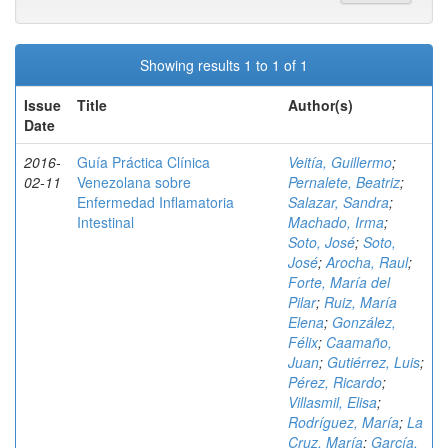
Showing results 1 to 1 of 1
Issue
Title
Author(s)
Date
2016-
Guía Práctica Clínica
Veitía, Guillermo
;
02-11
Venezolana sobre
Pernalete, Beatriz
;
Enfermedad Inflamatoria
Salazar, Sandra
;
Intestinal
Machado, Irma
;
Soto, José
;
Soto,
José
;
Arocha, Raul
;
Forte, María del
Pilar
;
Ruiz, María
Elena
;
González,
Félix
;
Caamaño,
Juan
;
Gutiérrez, Luis
;
Pérez, Ricardo
;
Villasmil, Elisa
;
Rodríguez, María
;
La
Cruz, María
;
García,