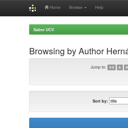
Home
Browse
Help
Skip
navigation
Saber UCV
Browsing by Author Herná
Jump to:
0-9
A
B
Sort by: