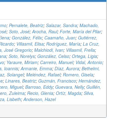
ermo
;
Pernalete, Beatriz
;
Salazar, Sandra
;
Machado,
José
;
Soto, José
;
Arocha, Raul
;
Forte, María del Pilar
;
Elena
;
González, Félix
;
Caamaño, Juan
;
Gutiérrez,
Ricardo
;
Villasmil, Elisa
;
Rodríguez, María
;
La Cruz,
a, José Gregorio
;
Malchiodi, Ivan
;
Villasmil, Frella
;
iana
;
Soto, Norelys
;
González, Celso
;
Ortega, Ligia
;
vo
;
Yaraure, Miriam
;
Carreiro, Manuel
;
Vidal, Antonio
;
, Ioannis
;
Armanie, Emma
;
Díaz, Aurora
;
Bethelmi,
az, Solangel
;
Meléndez, Rafael
;
Romero, Gisela
;
se
;
Linares, Beatriz
;
Guzmán, Francisco
;
Hernández,
ero, Miguel
;
Barroso, Eddy
;
Guevara, Nelly
;
Guillén,
ero, Zuleima
;
Recio, Glenia
;
Ortíz, Magda
;
Silva,
a, Lisbeth
;
Anderson, Hazel