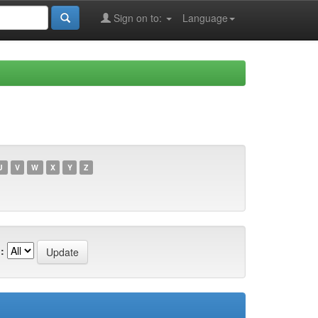
Sign on to:
Language
U
V
W
X
Y
Z
: