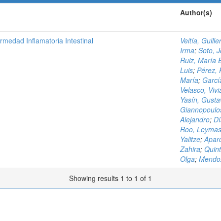
Author(s)
rmedad Inflamatoria Intestinal
Veitía, Guill
Irma
;
Soto, 
Ruiz, María 
Luis
;
Pérez, 
María
;
Garcí
Velasco, Viv
Yasín, Gusta
Giannopoulos
Alejandro
;
Dí
Roo, Leyma
Yalitze
;
Aparc
Zahira
;
Quint
Olga
;
Mendoz
Showing results 1 to 1 of 1