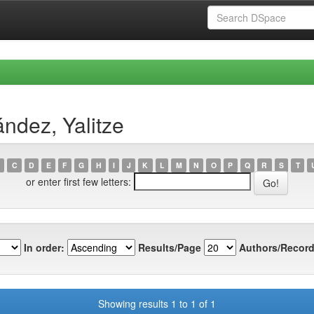
ndez, Yalitze
C
D
E
F
G
H
I
J
K
L
M
N
O
P
Q
R
S
T
or enter first few letters:
In order:
Results/Page
Authors/Record
Showing results 1 to 1 of 1