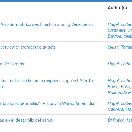
Author(s)
Ascaris lumbricoides Infection among Venezuelan
Hagel, Isabe
Santaella, C
Barrios, Yeli
verview of therapeutic targets
Giusti, Tatia
eutic Targets
Hagel, Isabe
lates protective immune responses against Giardia
Hagel, Isabe
en
Buvat, Erika
Raimundo E.
 and atopic dermatitis?: A study in Warao Amerindian
Hagel, Isabe
Cabrera, Ma
cas en el desarrollo del asma.
Di Prisco, Ma