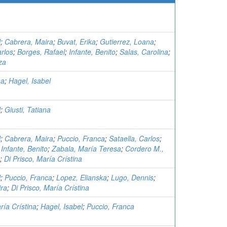
l
;
Cabrera, Maira
;
Buvat, Erika
;
Gutierrez, Loana
;
arlos
;
Borges, Rafael
;
Infante, Benito
;
Salas, Carolina
;
tza
na
;
Hagel, Isabel
l
;
Giusti, Tatiana
l
;
Cabrera, Maira
;
Puccio, Franca
;
Sataella, Carlos
;
;
Infante, Benito
;
Zabala, María Teresa
;
Cordero M.,
;
Di Prisco, María Crístina
l
;
Puccio, Franca
;
Lopez, Elianska
;
Lugo, Dennis
;
ira
;
Di Prisco, María Crístina
ría Crístina
;
Hagel, Isabel
;
Puccio, Franca