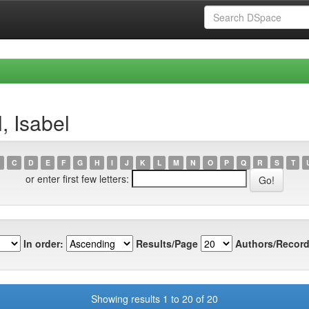
, Isabel
C
D
E
F
G
H
I
J
K
L
M
N
O
P
Q
R
S
T
or enter first few letters:
In order:
Results/Page
Authors/Record
Showing results 1 to 20 of 20