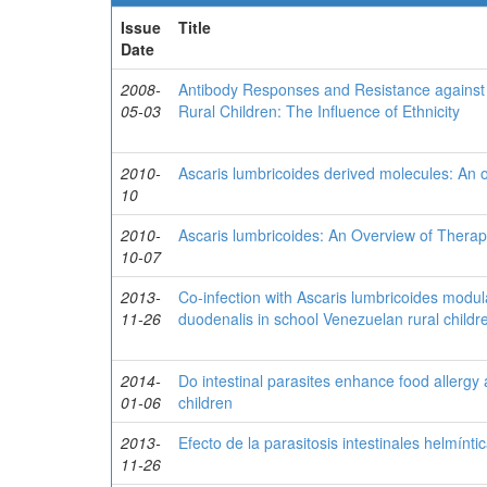
Issue
Title
Date
2008-
Antibody Responses and Resistance against 
05-03
Rural Children: The Influence of Ethnicity
2010-
Ascaris lumbricoides derived molecules: An o
10
2010-
Ascaris lumbricoides: An Overview of Therap
10-07
2013-
Co-infection with Ascaris lumbricoides modu
11-26
duodenalis in school Venezuelan rural childr
2014-
Do intestinal parasites enhance food allergy
01-06
children
2013-
Efecto de la parasitosis intestinales helmínti
11-26