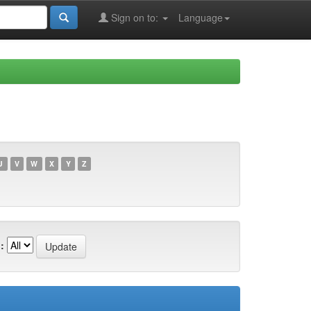
Sign on to:
Language
U
V
W
X
Y
Z
: