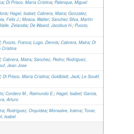
ca
;
Di Prisco, María Crístina
;
Palenque, Miguel
oris
;
Hagel, Isabel
;
Cabrera, Maira
;
Gonzalez,
ia, Félix J.
;
Mosca, Walter
;
Sanchez Silva, Martín
Valle, Zelandia
;
De Waard, Jacobus H.
;
Puccio,
l
;
Puccio, Franca
;
Lugo, Dennis
;
Cabrera, Maira
;
Di
 Crístina
l
;
Cabrera, Maira
;
Sanchez, Pedro
;
Rodriguez,
ouf, Jean Jose
l
;
Di Prisco, María Crístina
;
Goldblatt, Jack
;
Le Souëf,
to
;
Cordero M., Raimundo E.
;
Hagel, Isabel
;
Garcia,
ra, Arturo
ira
;
Rodríguez, Orquídea
;
Monsalve, Iraima
;
Tovar,
l, Isabel