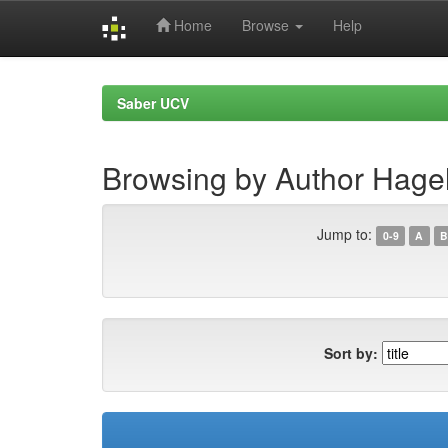
Home
Browse
Help
Skip
navigation
Saber UCV
Browsing by Author Hagel
Jump to:
0-9
A
B
Sort by: