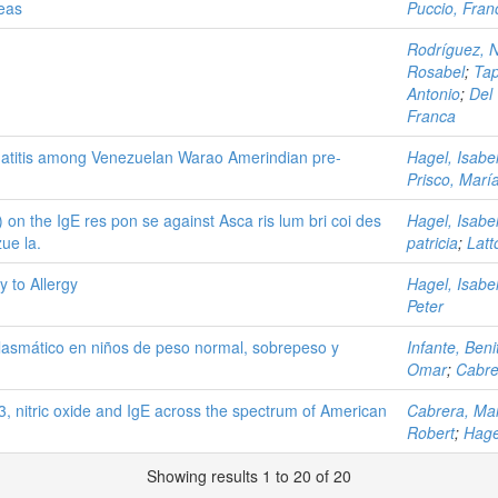
eas
Puccio, Fran
Rodríguez, N
Rosabel
;
Tap
Antonio
;
Del 
Franca
ermatitis among Venezuelan Warao Amerindian pre-
Hagel, Isabe
Prisco, María
3) on the IgE res pon se against Asca ris lum bri coi des
Hagel, Isabe
ue la.
patricia
;
Latt
y to Allergy
Hagel, Isabe
Peter
l plasmático en niños de peso normal, sobrepeso y
Infante, Beni
Omar
;
Cabre
23, nitric oxide and IgE across the spectrum of American
Cabrera, Ma
Robert
;
Hage
Showing results 1 to 20 of 20