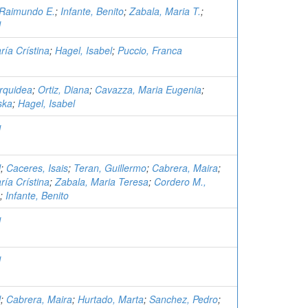
 Raimundo E.
;
Infante, Benito
;
Zabala, Maria T.
;
l
ría Crístina
;
Hagel, Isabel
;
Puccio, Franca
rquidea
;
Ortiz, Diana
;
Cavazza, Maria Eugenia
;
ska
;
Hagel, Isabel
l
l
;
Caceres, Isais
;
Teran, Guillermo
;
Cabrera, Maira
;
ría Crístina
;
Zabala, Maria Teresa
;
Cordero M.,
;
Infante, Benito
l
l
l
;
Cabrera, Maira
;
Hurtado, Marta
;
Sanchez, Pedro
;