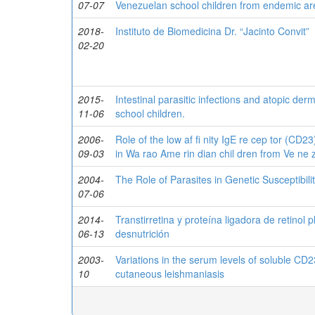
07-07
Venezuelan school children from endemic ar
2018-
Instituto de Biomedicina Dr. “Jacinto Convit”
02-20
2015-
Intestinal parasitic infections and atopic d
11-06
school children.
2006-
Role of the low af fi nity IgE re cep tor (CD2
09-03
in Wa rao Ame rin dian chil dren from Ve ne z
2004-
The Role of Parasites in Genetic Susceptibilit
07-06
2014-
Transtirretina y proteína ligadora de retino
06-13
desnutrición
2003-
Variations in the serum levels of soluble CD
10
cutaneous leishmaniasis