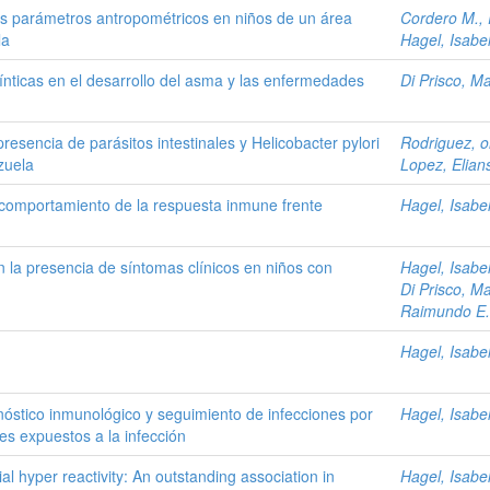
 los parámetros antropométricos en niños de un área
Cordero M.,
la
Hagel, Isabe
ínticas en el desarrollo del asma y las enfermedades
Di Prisco, Ma
presencia de parásitos intestinales y Helicobacter pylori
Rodriguez, o
zuela
Lopez, Elian
 comportamiento de la respuesta inmune frente
Hagel, Isabe
n la presencia de síntomas clínicos en niños con
Hagel, Isabe
Di Prisco, Ma
Raimundo E.
Hagel, Isabe
gnóstico inmunológico y seguimiento de infecciones por
Hagel, Isabe
es expuestos a la infección
al hyper reactivity: An outstanding association in
Hagel, Isabe