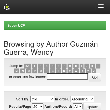
Skip
navigation
Saber UCV
Browsing by Author Guzmán
Guerra, Wendy
Jump to:
0-9
A
B
C
D
E
F
G
H
I
J
K
L
M
N
O
P
Q
R
S
T
U
V
W
X
Y
Z
or enter first few letters:
Sort by:
In order:
Results/Page
Authors/Record: