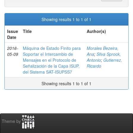
Showing results 1 to 1 of 1
Issue
Title
Author(s)
Date
2016-
Máquina de Estado Finito para
Morales Bezeira,
05-09
Soportar el Intercambio de
Ana
;
Silva Sprock,
Mensajes en el Protocolo de
Antonio
;
Gutierrez,
Señalización de la Capa ISUP,
Ricardo
del Sistema SAT-ISUPSS7
Showing results 1 to 1 of 1
Theme by