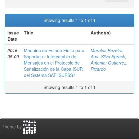
Showing results 1 to 1 of 1
Issue
Title
Author(s)
Date
2016-
Máquina de Estado Finito para
Morales Bezeira,
05-09
Soportar el Intercambio de
Ana
;
Silva Sprock,
Mensajes en el Protocolo de
Antonio
;
Gutierrez,
Señalización de la Capa ISUP,
Ricardo
del Sistema SAT-ISUPSS7
Showing results 1 to 1 of 1
Theme by