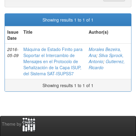
Showing results 1 to 1 of 1
Issue
Title
Author(s)
Date
2016-
Máquina de Estado Finito para
Morales Bezeira,
05-09
Soportar el Intercambio de
Ana
;
Silva Sprock,
Mensajes en el Protocolo de
Antonio
;
Gutierrez,
Señalización de la Capa ISUP,
Ricardo
del Sistema SAT-ISUPSS7
Showing results 1 to 1 of 1
Theme by