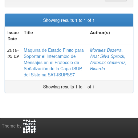
Showing results 1 to 1 of 1
Issue
Title
Author(s)
Date
2016-
Máquina de Estado Finito para
Morales Bezeira,
05-09
Soportar el Intercambio de
Ana
;
Silva Sprock,
Mensajes en el Protocolo de
Antonio
;
Gutierrez,
Señalización de la Capa ISUP,
Ricardo
del Sistema SAT-ISUPSS7
Showing results 1 to 1 of 1
Theme by