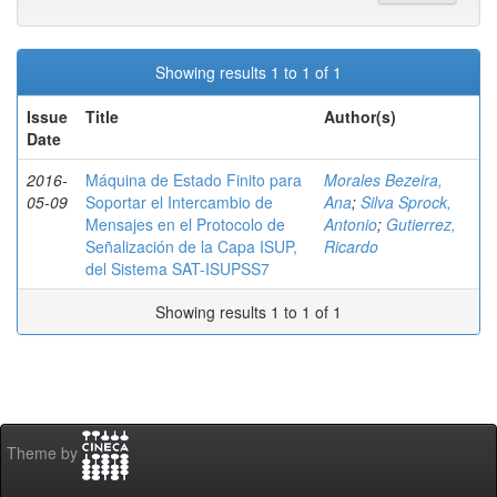
Showing results 1 to 1 of 1
Issue
Title
Author(s)
Date
2016-
Máquina de Estado Finito para
Morales Bezeira,
05-09
Soportar el Intercambio de
Ana
;
Silva Sprock,
Mensajes en el Protocolo de
Antonio
;
Gutierrez,
Señalización de la Capa ISUP,
Ricardo
del Sistema SAT-ISUPSS7
Showing results 1 to 1 of 1
Theme by