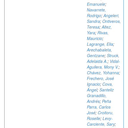
Emanuele
;
Navarrete,
Rodrigo
;
Angeleri,
Sandra
;
Ontiveros,
Teresa
;
Altez,
Yara
;
Rivas,
Mauricio
;
Lagrange, Elia
;
Arechabaleta,
Gentzane
;
Struck,
Adelaida A.
;
Vidal-
Aguilera, Mony V.
;
Chávez, Yohanna
;
Frechero, José
Ignacio
;
Cova,
Ángel
;
Santeliz
Granadillo,
Andrés
;
Peña
Parra, Carlos
José
;
Croitoru,
Roselle
;
Levy-
Carciente, Sary
;