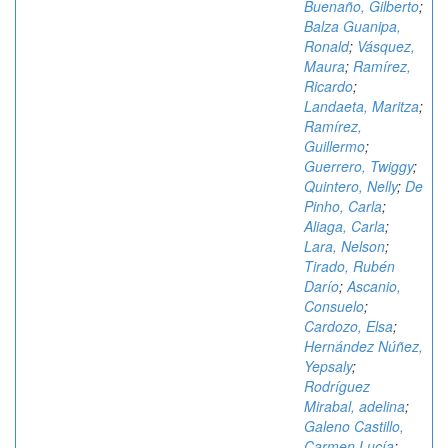
Buenaño, Gilberto
;
Balza Guanipa,
Ronald
;
Vásquez,
Maura
;
Ramírez,
Ricardo
;
Landaeta, Maritza
;
Ramírez,
Guillermo
;
Guerrero, Twiggy
;
Quintero, Nelly
;
De
Pinho, Carla
;
Aliaga, Carla
;
Lara, Nelson
;
Tirado, Rubén
Darío
;
Ascanio,
Consuelo
;
Cardozo, Elsa
;
Hernández Núñez,
Yepsaly
;
Rodríguez
Mirabal, adelina
;
Galeno Castillo,
Carmen Lucía
;