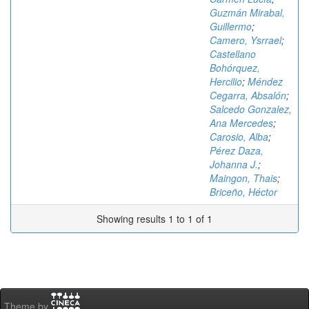
Guzmán Mirabal,
Guillermo
;
Camero, Ysrrael
;
Castellano
Bohórquez,
Hercilio
;
Méndez
Cegarra, Absalón
;
Salcedo Gonzalez,
Ana Mercedes
;
Carosio, Alba
;
Pérez Daza,
Johanna J.
;
Maingon, Thais
;
Briceño, Héctor
Showing results 1 to 1 of 1
Theme by