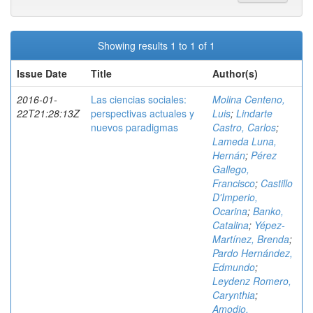
Showing results 1 to 1 of 1
Issue Date
Title
Author(s)
2016-01-
Las ciencias sociales:
Molina Centeno,
22T21:28:13Z
perspectivas actuales y
Luis
;
Lindarte
nuevos paradigmas
Castro, Carlos
;
Lameda Luna,
Hernán
;
Pérez
Gallego,
Francisco
;
Castillo
D'Imperio,
Ocarina
;
Banko,
Catalina
;
Yépez-
Martínez, Brenda
;
Pardo Hernández,
Edmundo
;
Leydenz Romero,
Carynthia
;
Amodio,