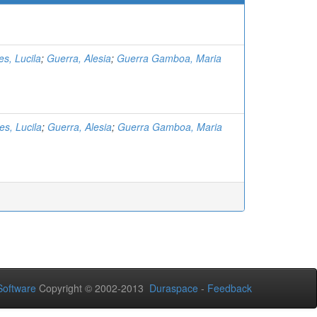
s, Lucila
;
Guerra, Alesia
;
Guerra Gamboa, Maria
s, Lucila
;
Guerra, Alesia
;
Guerra Gamboa, Maria
oftware
Copyright © 2002-2013
Duraspace
-
Feedback