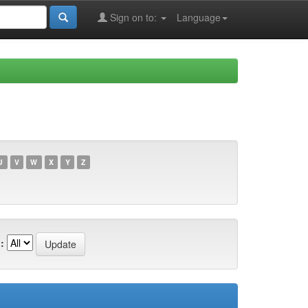
Sign on to:
Language
U
V
W
X
Y
Z
: