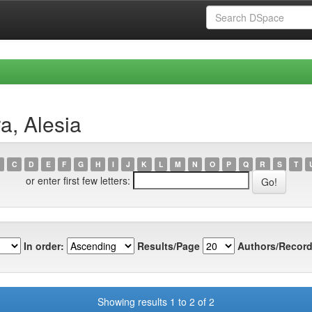
a, Alesia
C
D
E
F
G
H
I
J
K
L
M
N
O
P
Q
R
S
T
or enter first few letters:
In order:
Results/Page
Authors/Record
Showing results 1 to 2 of 2