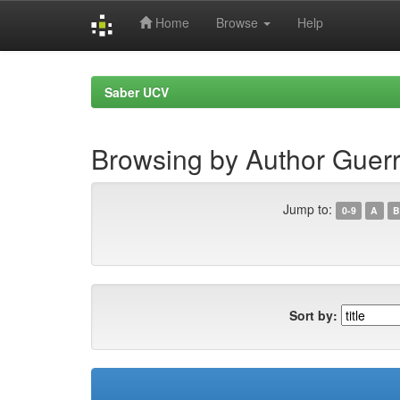
Home
Browse
Help
Skip
navigation
Saber UCV
Browsing by Author Guerr
Jump to:
0-9
A
B
Sort by: